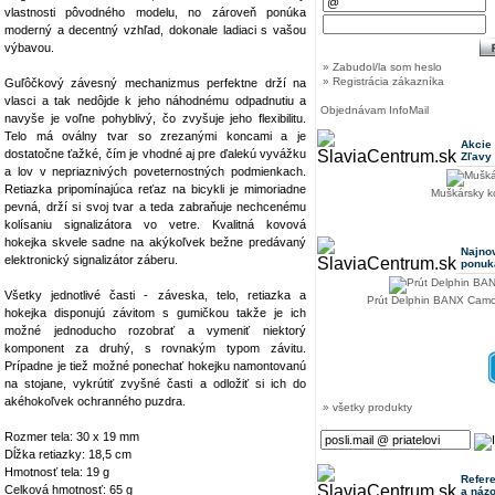
vlastnosti pôvodného modelu, no zároveň ponúka
moderný a decentný vzhľad, dokonale ladiaci s vašou
výbavou.
» Zabudol/la som heslo
» Registrácia zákazníka
Guľôčkový závesný mechanizmus perfektne drží na
vlasci a tak nedôjde k jeho náhodnému odpadnutiu a
Objednávam InfoMail
navyše je voľne pohyblivý, čo zvyšuje jeho flexibilitu.
Telo má oválny tvar so zrezanými koncami a je
Akcie
dostatočne ťažké, čím je vhodné aj pre ďalekú vyvážku
Zľavy
a lov v nepriaznivých poveternostných podmienkach.
Retiazka pripomínajúca reťaz na bicykli je mimoriadne
Muškársky 
pevná, drží si svoj tvar a teda zabraňuje nechcenému
kolísaniu signalizátora vo vetre. Kvalitná kovová
hokejka skvele sadne na akýkoľvek bežne predávaný
Najno
elektronický signalizátor záberu.
ponuk
Všetky jednotlivé časti - záveska, telo, retiazka a
Prút Delphin BANX Camo
hokejka disponujú závitom s gumičkou takže je ich
možné jednoducho rozobrať a vymeniť niektorý
komponent za druhý, s rovnakým typom závitu.
Prípadne je tiež možné ponechať hokejku namontovanú
na stojane, vykrútiť zvyšné časti a odložiť si ich do
akéhokoľvek ochranného puzdra.
» všetky produkty
Rozmer tela: 30 x 19 mm
Dĺžka retiazky: 18,5 cm
Hmotnosť tela: 19 g
Refer
Celková hmotnosť: 65 g
a náz