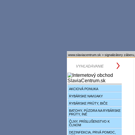
www.slaviacentrum.sk
>
signalizátory záberu,
AKCIOVÁ PONUKA
RYBÁRSKE NAVIJAKY
RYBÁRSKE PRÚTY, BIČE
BATOHY, PÚZDRA NA RYBÁRSKE
PRÚTY, INÉ
ČLNY, PRÍSLUŠENSTVO K
ČLNOM
DEZINFEKCIA, PRVÁ POMOC,