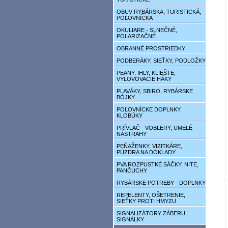
OBUV RYBÁRSKA, TURISTICKÁ,
POĽOVNÍCKA
OKULIARE - SLNEČNÉ,
POLARIZAČNÉ
OBRANNÉ PROSTRIEDKY
PODBERÁKY, SIEŤKY, PODLOŽKY
PEANY, IHLY, KLIEŠTE,
VYLOVOVACIE HÁKY
PLAVÁKY, SBIRO, RYBÁRSKE
BÓJKY
POĽOVNÍCKE DOPLNKY,
KLOBÚKY
PRÍVLAČ - VOBLERY, UMELÉ
NÁSTRAHY
PEŇAŽENKY, VIZITKÁRE,
PÚZDRA NA DOKLADY
PVA ROZPUSTKÉ SÁČKY, NITE,
PANČUCHY
RYBÁRSKE POTREBY - DOPLNKY
REPELENTY, OŠETRENIE,
SIEŤKY PROTI HMYZU
SIGNALIZÁTORY ZÁBERU,
SIGNÁLKY