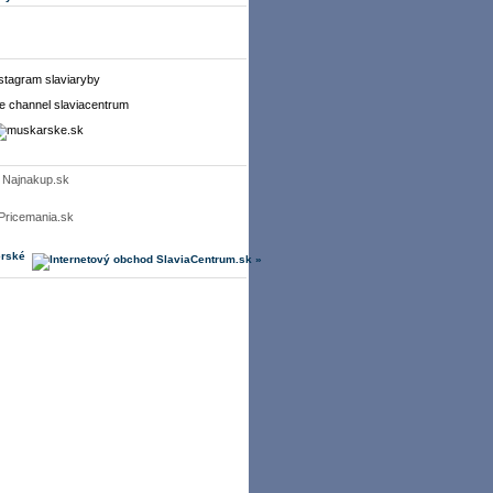
Najnakup.sk
Pricemania.sk
erské