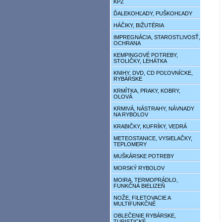
KPZ
ĎALEKOHĽADY, PUŠKOHĽADY
HÁČIKY, BIŽUTÉRIA
IMPREGNÁCIA, STAROSTLIVOSŤ,
OCHRANA
KEMPINGOVÉ POTREBY,
STOLIČKY, LEHÁTKA
KNIHY, DVD, CD POĽOVNÍCKE,
RYBÁRSKE
KRMÍTKA, PRAKY, KOBRY,
OLOVÁ
KRMIVÁ, NÁSTRAHY, NÁVNADY
NA RYBOLOV
KRABIČKY, KUFRÍKY, VEDRÁ
METEOSTANICE, VYSIELAČKY,
TEPLOMERY
MUŠKÁRSKE POTREBY
MORSKÝ RYBOLOV
MOIRA, TERMOPRÁDLO,
FUNKČNÁ BIELIZEŇ
NOŽE, FILETOVACIE A
MULTIFUNKČNÉ
OBLEČENIE RYBÁRSKE,
TURISTICKÉ