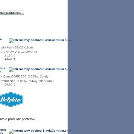
 a
košík 38x20x19cm 8420023
21,95 €
12,30 €
všia
a
CORK 360, 3.00lbs, 2diely 101006870
69,95 €
encie
ory