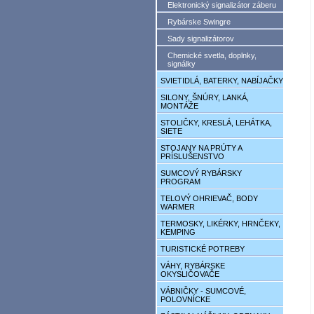
Elektronický signalizátor záberu
Rybárske Swingre
Sady signalizátorov
Chemické svetla, doplnky,
signálky
SVIETIDLÁ, BATERKY, NABÍJAČKY
SILONY, ŠNÚRY, LANKÁ,
MONTÁŽE
STOLIČKY, KRESLÁ, LEHÁTKA,
SIETE
STOJANY NA PRÚTY A
PRÍSLUŠENSTVO
SUMCOVÝ RYBÁRSKY
PROGRAM
TELOVÝ OHRIEVAČ, BODY
WARMER
TERMOSKY, LIKÉRKY, HRNČEKY,
KEMPING
TURISTICKÉ POTREBY
VÁHY, RYBÁRSKE
OKYSLIČOVAČE
VÁBNIČKY - SUMCOVÉ,
POLOVNÍCKE