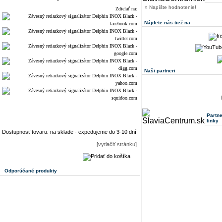
» Napíšte hodnotenie!
Zdielať na:
Nájdete nás tiež na
Naši partneri
Partn
linky
Dostupnosť tovaru: na sklade - expedujeme do 3-10 dní
[vytlačiť stránku]
Odporúčané produkty