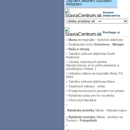
ZÁSTAVY, NÁŠIVKY, ODZNAKY,
PRÍVESKY
Zoznam
dodávateľov
Prečítajte si
»
Moira
termoprádlo - funkčné oblečenie
»
Švajčiarske nože
Victorinox - Wenger
»
Naše e-shopy
»
Tabuľka veľkosti oblečenia Geoff
Anderson
»
Zásady rybárskych potrieb
SlaviaCentrum, je to veľmi podnetné a
ukľudňujúce čítanie :)
»
Unikátne vlákno termoprádlo Moira TG
900®
»
Tabuľka veľkosti oblečenia Moira
»
Zaujímavé odkazy - weby
»
Predaj hosťovacích povolení na rybolov
»
Rybárske ptúty pre lov na dierky
»
Obrovská hlavátka!
»
Rybárske potreby
Slávia - Násada kapra
»
Rybárske potreby
Slávia - preteky na
Čerenci -
Fotopríbeh
»