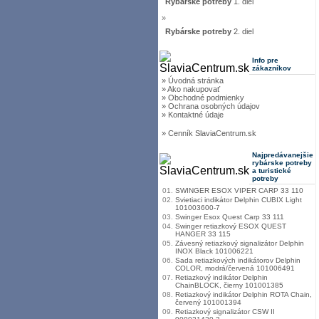
Rybárske potreby
1. diel
»
Rybárske potreby
2. diel
Info pre
zákazníkov
» Úvodná stránka
» Ako nakupovať
» Obchodné podmienky
» Ochrana osobných údajov
» Kontaktné údaje
» Cenník SlaviaCentrum.sk
Najpredávanejšie
rybárske potreby
a turistické
potreby
01.
SWINGER ESOX VIPER CARP 33 110
02.
Svietiaci indikátor Delphin CUBIX Light
101003600-7
03.
Swinger Esox Quest Carp 33 111
04.
Swinger retiazkový ESOX QUEST
HANGER 33 115
05.
Závesný retiazkový signalizátor Delphin
INOX Black 101006221
06.
Sada retiazkových indikátorov Delphin
COLOR, modrá/červená 101006491
07.
Retiazkový indikátor Delphin
ChainBLOCK, čierny 101001385
08.
Retiazkový indikátor Delphin ROTA Chain,
červený 101001394
09.
Retiazkový signalizátor CSW II