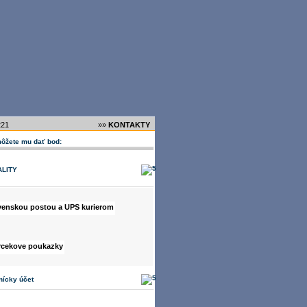
221
»»
KONTAKTY
môžete mu dať bod:
ALITY
nícky účet