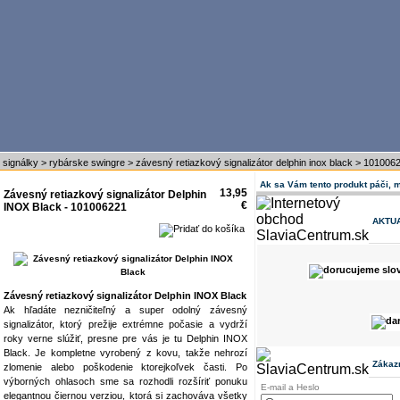
 signálky
>
rybárske swingre
>
závesný retiazkový signalizátor delphin inox black
>
101006
Ak sa Vám tento produkt páči, 
13,95
Závesný retiazkový signalizátor Delphin
€
INOX Black - 101006221
AKTU
Závesný retiazkový signalizátor Delphin INOX Black
Ak hľadáte nezničiteľný a super odolný závesný
signalizátor, ktorý prežije extrémne počasie a vydrží
roky verne slúžiť, presne pre vás je tu Delphin INOX
Black. Je kompletne vyrobený z kovu, takže nehrozí
Zákaz
zlomenie alebo poškodenie ktorejkoľvek časti. Po
výborných ohlasoch sme sa rozhodli rozšíriť ponuku
E-mail a Heslo
elegantnou čiernou verziou, ktorá si zachováva všetky