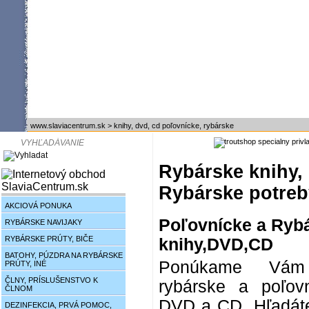
www.slaviacentrum.sk
>
knihy, dvd, cd poľovnícke, rybárske
Rybárske knihy, 
Rybárske potreb
AKCIOVÁ PONUKA
Poľovnícke a Ryb
RYBÁRSKE NAVIJAKY
RYBÁRSKE PRÚTY, BIČE
knihy,DVD,CD
BATOHY, PÚZDRA NA RYBÁRSKE
Ponúkame Vám
PRÚTY, INÉ
ČLNY, PRÍSLUŠENSTVO K
rybárske a poľovn
ČLNOM
DVD a CD. Hľadáte
DEZINFEKCIA, PRVÁ POMOC,