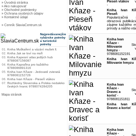
Pieseň vtákov
» Úvodná stránka
-
» Ako nakupovať
» Obchodné podmienky
Kniha Ivan K
» Ochrana osobných údajov
Pieseň vt
» Kontaktné údaje
Popularizačná n
obrazová publikáci
záujme každého mi
» Cenník SlaviaCentrum.sk
prírody a nášho vtá
Najpredávanejšie
rybárske potreby
Kniha Ivan
a turistické
Kňaze -
potreby
Sl
Milovanie
01.
Kniha Muškaření a vázání mušek ll.
hmyzu
-
02.
Kniha Jak se loví na moři
9788081152191
03.
Kniha Kapesní atlas jedlých hub
Kniha Ivan K
9788087156087
Milovanie hmyzu
04.
Kniha Kaprařina pro každého
9788086891316
05.
Kniha Ivan Kňaze - Jedovaté zvieratá
9788081152726
06.
Kniha Ivan Kňaze - Pieseň vtákov
07.
Rozhledny Slovenska a Polska nedaleko
Kniha Ivan
českých hranic 9788074284205
Kňaze -
Sl
Dravec a
Mapa stránok
korisť
-
9788081151811
Kniha Ivan K
Dravec a korisť
Kniha Ivan
Kňaze -
Sl