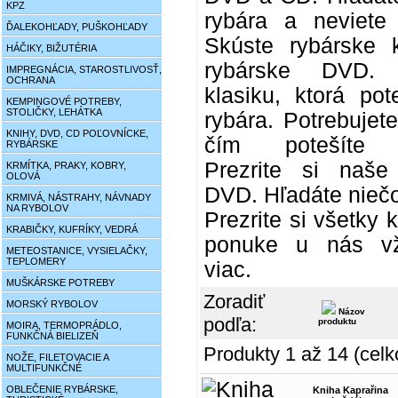
KPZ
rybára a neviete
ĎALEKOHĽADY, PUŠKOHĽADY
Skúste rybárske k
HÁČIKY, BIŽUTÉRIA
rybárske DVD. 
IMPREGNÁCIA, STAROSTLIVOSŤ,
OCHRANA
klasiku, ktorá po
KEMPINGOVÉ POTREBY,
STOLIČKY, LEHÁTKA
rybára. Potrebujet
KNIHY, DVD, CD POĽOVNÍCKE,
čím potešíte p
RYBÁRSKE
Prezrite si naše
KRMÍTKA, PRAKY, KOBRY,
OLOVÁ
DVD. Hľadáte niečo
KRMIVÁ, NÁSTRAHY, NÁVNADY
NA RYBOLOV
Prezrite si všetky 
KRABIČKY, KUFRÍKY, VEDRÁ
ponuke u nás vž
METEOSTANICE, VYSIELAČKY,
TEPLOMERY
viac.
MUŠKÁRSKE POTREBY
Zoradiť
MORSKÝ RYBOLOV
Názov
podľa:
produktu
MOIRA, TERMOPRÁDLO,
FUNKČNÁ BIELIZEŇ
Produkty 1 až 14 (celk
NOŽE, FILETOVACIE A
MULTIFUNKČNÉ
OBLEČENIE RYBÁRSKE,
Kniha Kaprařina