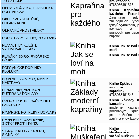
TURISTICKÉ
pro každého
-
9788086891316
OBUV RYBÁRSKA, TURISTICKÁ,
Kniha Kapraři
POĽOVNÍCKA
každého - Peter 
Zaujímavé ra
OKULIARE - SLNEČNÉ,
začínajúcich ryb
POLARIZAČNÉ
týkajú vybavenia, p
návnady a ďa
OBRANNÉ PROSTRIEDKY
pomôcok pre úspe
kaprov.
PODBERÁKY, SIEŤKY, PODLOŽKY
PEANY, IHLY, KLIEŠTE,
Kniha Jak se loví 
VYLOVOVACIE HÁKY
moři
-
Kniha Jak se loví 
PLAVÁKY, SBIRO, RYBÁRSKE
BÓJKY
POĽOVNÍCKE DOPLNKY,
KLOBÚKY
PRÍVLAČ - VOBLERY, UMELÉ
NÁSTRAHY
Kniha Základy
moderní
PEŇAŽENKY, VIZITKÁRE,
kaprařiny
-
PÚZDRA NA DOKLADY
9788073461546
Kniha Základy m
PVA ROZPUSTKÉ SÁČKY, NITE,
kaprařiny
Zák
PANČUCHY
modernej kaprár
podrobným sprie
RYBÁRSKE POTREBY - DOPLNKY
pre každého, 
zaujíma o lov kapro
REPELENTY, OŠETRENIE,
SIEŤKY PROTI HMYZU
Kniha
SIGNALIZÁTORY ZÁBERU,
Muškaření a
SIGNÁLKY
vázání mušek ll.
P