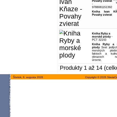
Povahy zvierat
-
9788081151392
Kniha Ivan K
Povahy zvierat
Kniha Ryby a
morské plody
-
PCT 32143
Kniha Ryby a 
plody
Svet jedlýc
morských plo
faktoch a kulin
obrazoch naj
úrovne.
Produkty 1 až 14 (celk
Štvrtok, 6. augusta 2026
Copyright © 2026 SlaviaC