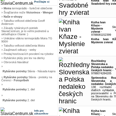
Kniha Ivan K
Prečítajte si
Svadobné hry zvie
»
Moira
termoprádlo - funkčné oblečenie
»
Švajčiarske nože
Victorinox - Wenger
»
Naše e-shopy
»
Tabuľka veľkosti oblečenia Geoff
Kniha Ivan
Anderson
Kňaze -
Sl
»
Zásady rybárskych potrieb
Myslenie
SlaviaCentrum, je to veľmi podnetné a
zvierat
-
ukľudňujúce čítanie :)
9788081152399
»
Unikátne vlákno termoprádlo Moira TG
Kniha Ivan K
900®
Myslenie zvierat
»
Tabuľka veľkosti oblečenia Moira
»
Zaujímavé odkazy - weby
»
Predaj hosťovacích povolení na rybolov
»
Rybárske ptúty pre lov na dierky
Rozhledny
»
Obrovská hlavátka!
Slovenska a
»
Polska nedaleko
českých hranic
-
Rybárske potreby
Slávia - Násada kapra
9788074284205
»
Rybárske potreby
Slávia - preteky na
Sprievodca Roz
Čerenci -
Fotopríbeh
Slovenska a 
nedaleko českých
»
138 rozhľadní
Rybárske potreby
1. diel
ďalších vyhliadok
pozorovateľní v P
»
na Slovensku do 7
českých hraníc.
Rybárske potreby
2. diel
Info pre
Kniha Ivan
zákazníkov
Kňaze -
Sl