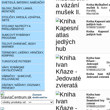
-
SVIETIDLÁ, BATERKY, NABÍJAČKY
Kniha Muškaření a
mušek ll.
Autor: 
SILONY, ŠNÚRY, LANKÁ,
Karafiát, Mi
MONTÁŽE
Macháček
STOLIČKY, KRESLÁ, LEHÁTKA,
SIETE
Kniha Kapesní atl
jedlých hub
-
STOJANY NA PRÚTY A
9788087156087
PRÍSLUŠENSTVO
Kniha Kapesní
jedlých hub
SUMCOVÝ RYBÁRSKY
PROGRAM
TELOVÝ OHRIEVAČ, BODY
WARMER
TERMOSKY, LIKÉRKY, HRNČEKY,
KEMPING
Kniha Ivan
Kňaze -
TURISTICKÉ POTREBY
Sl
Jedovaté
zvieratá
-
VÁHY, RYBÁRSKE
9788081152726
OKYSLIČOVAČE
Kniha Ivan K
VÁBNIČKY - SUMCOVÉ,
Jedovaté zvieratá
POLOVNÍCKE
ZÁSTAVY, NÁŠIVKY, ODZNAKY,
PRÍVESKY
Kniha Ivan
Zoznam
dodávateľov
Kňaze -
Sl
Svadobné hry
zvierat
-
9788081152597