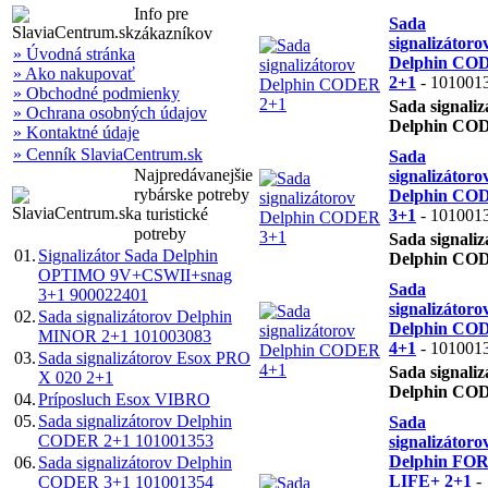
Info pre
Sada
zákazníkov
signalizátoro
» Úvodná stránka
Delphin CO
» Ako nakupovať
2+1
- 101001
» Obchodné podmienky
Sada signaliz
» Ochrana osobných údajov
Delphin CO
» Kontaktné údaje
» Cenník SlaviaCentrum.sk
Sada
Najpredávanejšie
signalizátoro
rybárske potreby
Delphin CO
a turistické
3+1
- 101001
potreby
Sada signaliz
01.
Signalizátor Sada Delphin
Delphin CO
OPTIMO 9V+CSWII+snag
Sada
3+1 900022401
signalizátoro
02.
Sada signalizátorov Delphin
Delphin CO
MINOR 2+1 101003083
4+1
- 101001
03.
Sada signalizátorov Esox PRO
Sada signaliz
X 020 2+1
Delphin CO
04.
Príposluch Esox VIBRO
05.
Sada signalizátorov Delphin
Sada
CODER 2+1 101001353
signalizátoro
Delphin FO
06.
Sada signalizátorov Delphin
LIFE+ 2+1
-
CODER 3+1 101001354