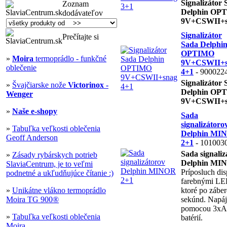
Signalizátor 
Zoznam
Delphin OP
dodávateľov
9V+CSWII+s
Signalizátor
Prečítajte si
Sada Delphi
OPTIMO
»
Moira
termoprádlo - funkčné
9V+CSWII+s
oblečenie
4+1
- 900022
Signalizátor 
»
Švajčiarske nože
Victorinox -
Delphin OP
Wenger
9V+CSWII+s
»
Naše e-shopy
Sada
signalizátoro
»
Tabuľka veľkosti oblečenia
Delphin MI
Geoff Anderson
2+1
- 101003
Sada signaliz
»
Zásady rybárskych potrieb
Delphin MI
SlaviaCentrum, je to veľmi
Príposluch dis
podnetné a ukľudňujúce čítanie :)
farebnými LE
»
Unikátne vlákno termoprádlo
ktoré po záber
Moira TG 900®
sekúnd. Napáj
pomocou 3x
»
Tabuľka veľkosti oblečenia
batérií.
Moira