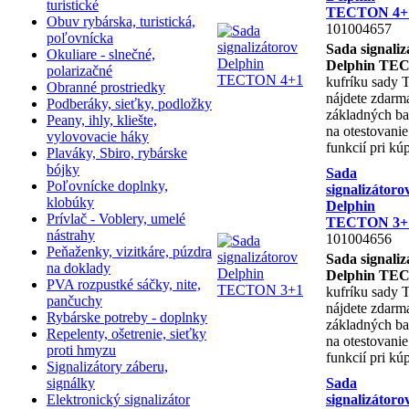
turistické
TECTON 4+
Obuv rybárska, turistická,
101004657
poľovnícka
Sada signaliz
Okuliare - slnečné,
Delphin TE
polarizačné
kufríku sady 
Obranné prostriedky
nájdete zdarma
Podberáky, sieťky, podložky
základných bat
Peany, ihly, kliešte,
na otestovani
vylovovacie háky
funkcií pri kú
Plaváky, Sbiro, rybárske
bójky
Sada
Poľovnícke doplnky,
signalizátoro
klobúky
Delphin
Prívlač - Voblery, umelé
TECTON 3+
nástrahy
101004656
Peňaženky, vizitkáre, púzdra
Sada signaliz
na doklady
Delphin TE
PVA rozpustké sáčky, nite,
kufríku sady 
pančuchy
nájdete zdarma
Rybárske potreby - doplnky
základných bat
Repelenty, ošetrenie, sieťky
na otestovani
proti hmyzu
funkcií pri kú
Signalizátory záberu,
signálky
Sada
Elektronický signalizátor
signalizátoro