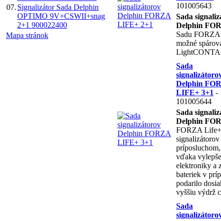
101005643
07.
Signalizátor Sada Delphin
OPTIMO 9V+CSWII+snag
Sada signaliz
2+1 900022400
Delphin FO
Sadu FORZA L
Mapa stránok
možné spárova
LightCONTA
Sada
signalizátoro
Delphin FO
LIFE+ 3+1
-
101005644
Sada signaliz
Delphin FO
FORZA Life+ 
signalizátorov
príposluchom,
vďaka vylepše
elektroniky a
bateriek v prí
podarilo dosi
vyššiu výdrž c
Sada
signalizátoro