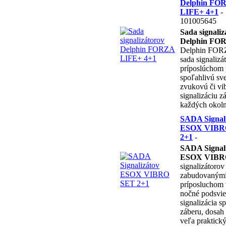
Delphin FO
LIFE+ 4+1
-
101005645
Sada signaliz
Delphin FO
Delphin FORZ
sada signalizá
príposlúchom 
spoľahlivú sve
zvukovú či vi
signalizáciu z
každých okoln
SADA Signal
ESOX VIBR
2+1
-
SADA Signal
ESOX VIBR
signalizátorov
zabudovanými 
príposluchom 
nočné podsvie
signalizácia s
záberu, dosah
veľa praktický