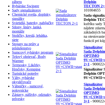
záberu
Delphin
Rybárske Swingre
TECTON 2+
Sady signalizátorov
101004655
Chemické svetla, doplnky,
Sada signaliz
signálky
Delphin TE
Svietidlá, baterky, nabíjačky
kufríku sady 
Silony, šnúry, lanká,
nájdete zdarma
montáže
základných bat
Stoličky, kreslá, lehátka,
na otestovani
siete
funkcií pri kú
Stojany na prúty a
Signalizátor
príslušenstvo
Sada Delphi
Sumcový rybársky program
OPTIMO
Telový ohrievač, Body
9V+CSWII+s
Warmer
2+1
- 900022
Termosky, Likérky,
Hrnčeky, Kemping
Signalizátor 
Turistické potreby
Delphin OP
Váhy, rybárske
9V+CSWII+s
okysličovače
Signalizátor
Vábničky - sumcové,
Sada Delphi
polovnícke
OPTIMO
Zástavy, nášivky, odznaky,
9V+CSWII+s
prívesky
3+1
- 900022