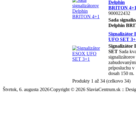
Delphin
BRITON 4+
900022432
Sada signaliz
Delphin BR
Signalizáto
UFO SET 3+
Signalizáto
SET
Sada kva
signalizátorov
zabudovanými 
príposluchu v 
dosah 150 m.
Produkty 1 až 34 (celkovo 34)
Štvrtok, 6. augusta 2026
Copyright © 2026 SlaviaCentrum.sk :: Desi