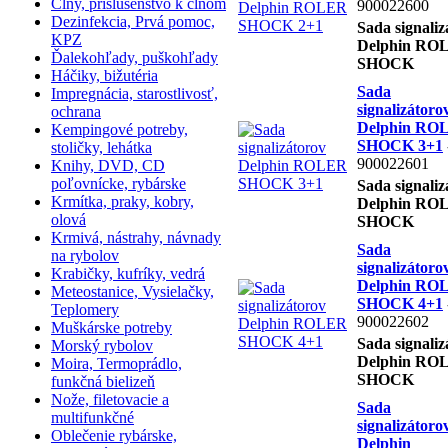
Člny, príslušenstvo k člnom
900022600
Dezinfekcia, Prvá pomoc,
Sada signaliz
KPZ
Delphin RO
Ďalekohľady, puškohľady
SHOCK
Háčiky, bižutéria
Sada
Impregnácia, starostlivosť,
signalizátoro
ochrana
Delphin RO
Kempingové potreby,
SHOCK 3+1
stoličky, lehátka
900022601
Knihy, DVD, CD
poľovnícke, rybárske
Sada signaliz
Krmítka, praky, kobry,
Delphin RO
olová
SHOCK
Krmivá, nástrahy, návnady
Sada
na rybolov
signalizátoro
Krabičky, kufríky, vedrá
Delphin RO
Meteostanice, Vysielačky,
SHOCK 4+1
Teplomery
900022602
Muškárske potreby
Sada signaliz
Morský rybolov
Delphin RO
Moira, Termoprádlo,
SHOCK
funkčná bielizeň
Nože, filetovacie a
Sada
multifunkčné
signalizátoro
Oblečenie rybárske,
Delphin