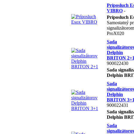
Príposluch E
VIBRO
-
Príposluch 
Samostatný pr
signalizátoro
ProX020
Sada
signalizátoro
Delphin
BRITON 2+
900022430
Sada signaliz
Delphin BR
Sada
signalizátoro
Delphin
BRITON 3+
900022431
Sada signaliz
Delphin BR
Sada
signalizátoro