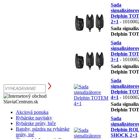
Sada
signalizátoro
Delphin TO
2+1
- 101000
Sada signaliz
Delphin TO
Sada
signalizátoro
Delphin TO
3+1
- 101000
Sada signaliz
Delphin TO
Sada
signalizátoro
Delphin TO
4+1
- 101000
Sada signaliz
Delphin TO
Akciová ponuka
Rybárske navijaky
Sada
Rybárske prúty, biče
signalizátoro
Batohy, púzdra na rybárske
Delphin RO
prúty, iné
SHOCK 2+1