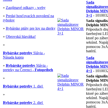
Sada
signalizátoro
»
Zaujímavé odkazy - weby
Delphin MI
3+1
- 101003
»
Predaj hosťovacích povolení na
rybolov
Sada signaliz
Delphin MI
»
Rybárske ptúty pre lov na dierky
Príposluch dis
farebnými LE
»
Obrovská hlavátka!
ktoré po záber
sekúnd. Napáj
»
pomocou 3x
batérií.
Rybárske potreby
Slávia -
Násada kapra
Sada
signalizátoro
»
Rybárske potreby
Slávia -
Delphin MI
preteky na Čerenci -
Fotopríbeh
4+1
- 101003
Sada signaliz
»
Delphin MI
Príposluch dis
Rybárske potreby
1. diel
farebnými LE
ktoré po záber
»
sekúnd. Napáj
pomocou 3x
Rybárske potreby
2. diel
batérií.