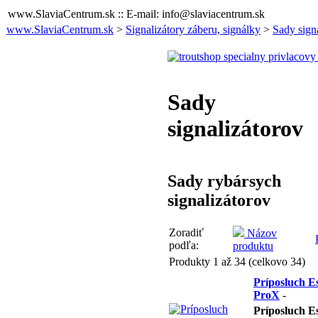
www.SlaviaCentrum.sk :: E-mail: info@slaviacentrum.sk
www.SlaviaCentrum.sk
>
Signalizátory záberu, signálky
>
Sady sign
Sady
signalizátorov
Sady rybársych
signalizátorov
Zoradiť
Názov
podľa:
produktu
Produkty 1 až 34 (celkovo 34)
Príposluch E
ProX
-
Príposluch E