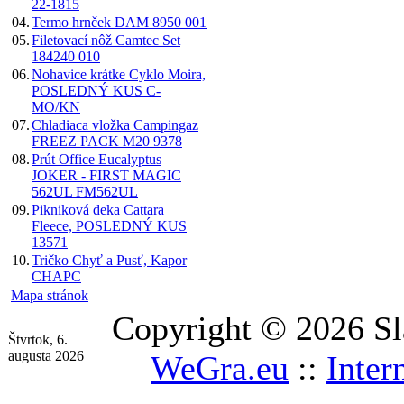
22-1815
04.
Termo hrnček DAM 8950 001
05.
Filetovací nôž Camtec Set
184240 010
06.
Nohavice krátke Cyklo Moira,
POSLEDNÝ KUS C-
MO/KN
07.
Chladiaca vložka Campingaz
FREEZ PACK M20 9378
08.
Prút Office Eucalyptus
JOKER - FIRST MAGIC
562UL FM562UL
09.
Pikniková deka Cattara
Fleece, POSLEDNÝ KUS
13571
10.
Tričko Chyť a Pusť, Kapor
CHAPC
Mapa stránok
Copyright © 2026 Sl
Štvrtok, 6.
augusta 2026
WeGra.eu
::
Inter