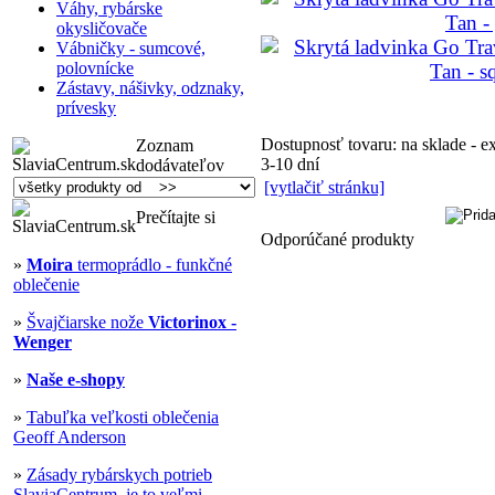
Váhy, rybárske
okysličovače
Vábničky - sumcové,
polovnícke
Zástavy, nášivky, odznaky,
prívesky
Dostupnosť tovaru: na sklade - 
Zoznam
3-10 dní
dodávateľov
[vytlačiť stránku]
Prečítajte si
Odporúčané produkty
»
Moira
termoprádlo - funkčné
oblečenie
»
Švajčiarske nože
Victorinox -
Wenger
»
Naše e-shopy
»
Tabuľka veľkosti oblečenia
Geoff Anderson
»
Zásady rybárskych potrieb
SlaviaCentrum, je to veľmi