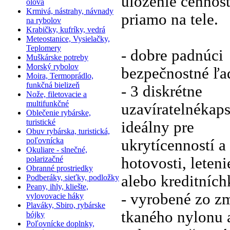
uloženie cennost
olová
Krmivá, nástrahy, návnady
priamo na tele.
na rybolov
Krabičky, kufríky, vedrá
Meteostanice, Vysielačky,
Teplomery
- dobre padnúci
Muškárske potreby
Morský rybolov
bezpečnostné ľa
Moira, Termoprádlo,
funkčná bielizeň
- 3 diskrétne
Nože, filetovacie a
multifunkčné
uzavíratelnékap
Oblečenie rybárske,
turistické
ideálny pre
Obuv rybárska, turistická,
poľovnícka
ukrytícenností a
Okuliare - slnečné,
polarizačné
hotovosti, leteni
Obranné prostriedky
alebo kreditních
Podberáky, sieťky, podložky
Peany, ihly, kliešte,
- vyrobené zo z
vylovovacie háky
Plaváky, Sbiro, rybárske
tkaného nylonu 
bójky
Poľovnícke doplnky,