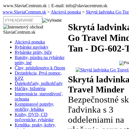
www.SlaviaCentrum.sk :: E-mail: info@slaviacentrum.sk
www.SlaviaCentrum.sk
>
Akciová ponuka
>
Skrytá ladvinka Go Tra
Skrytá ladvink
Go Travel Mind
Akciová ponuka
Tan - DG-602-
Rybárske navijaky
Rybárske prúty, biče
Batohy, púzdra na rybárske
prúty, iné
Člny, príslušenstvo k člnom
Dezinfekcia, Prvá pomoc,
Skrytá ladvink
KPZ
Ďalekohľady, puškohľady
Travel Minder
Háčiky, bižutéria
Impregnácia, starostlivosť,
Bezpečnostné sk
ochrana
Kempingové potreby,
ľadvinka s 3
stoličky, lehátka
Knihy, DVD, CD
oddeleniami na
poľovnícke, rybárske
Krmítka, praky, kobry,