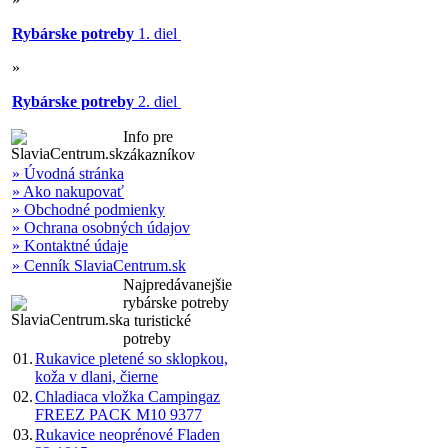
Rybárske potreby
1. diel
»
Rybárske potreby
2. diel
Info pre
zákazníkov
» Úvodná stránka
» Ako nakupovať
» Obchodné podmienky
» Ochrana osobných údajov
» Kontaktné údaje
» Cenník SlaviaCentrum.sk
Najpredávanejšie
rybárske potreby
a turistické
potreby
01.
Rukavice pletené so sklopkou,
koža v dlani, čierne
02.
Chladiaca vložka Campingaz
FREEZ PACK M10 9377
03.
Rukavice neoprénové Fladen