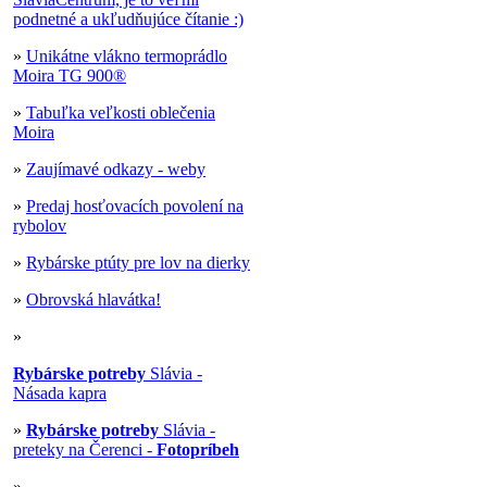
podnetné a ukľudňujúce čítanie :)
»
Unikátne vlákno termoprádlo
Moira TG 900®
»
Tabuľka veľkosti oblečenia
Moira
»
Zaujímavé odkazy - weby
»
Predaj hosťovacích povolení na
rybolov
»
Rybárske ptúty pre lov na dierky
»
Obrovská hlavátka!
»
Rybárske potreby
Slávia -
Násada kapra
»
Rybárske potreby
Slávia -
preteky na Čerenci -
Fotopríbeh
»