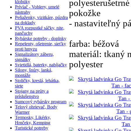
polyesterušetrné
klobúky
Prívlač - Voblery, umelé
pokožke
nástrahy
Peňaženky, vizitkáre, púzdra
- nastaviteľný p
na doklady
PVA rozpustké sáčky, nite,
pančuchy
Rybárske potreby - doplnky
farba: béžová
Repelenty, ošetrenie, sieťky
proti hmyzu
materiál: tkaný 
Signalizátory záberu,
signálky
polyester
Svietidlá, baterky, nabíjačky
Silony, šnúry, lanká,
montáže
Stoličky, kreslá, lehátka,
siete
Stojany na prúty a
príslušenstvo
Sumcový rybársky program
Telový ohrievač, Body
Warmer
Termosky, Likérky,
Hrnčeky, Kemping
Turistické potreby