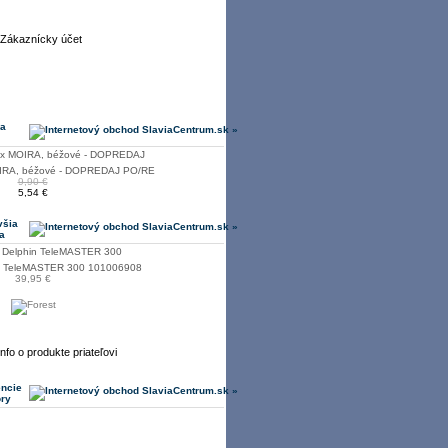
 a
IRA, béžové - DOPREDAJ PO/RE
9,90 €
5,54 €
všia
a
n TeleMASTER 300 101006908
39,95 €
encie
ory