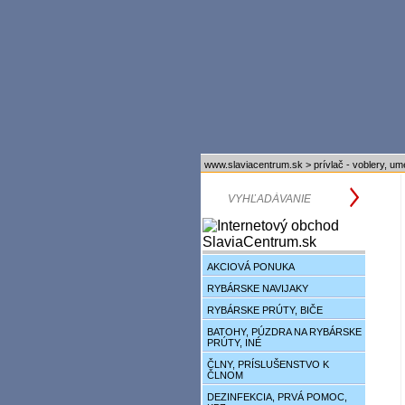
www.slaviacentrum.sk
>
prívlač - voblery, u
AKCIOVÁ PONUKA
RYBÁRSKE NAVIJAKY
RYBÁRSKE PRÚTY, BIČE
BATOHY, PÚZDRA NA RYBÁRSKE
PRÚTY, INÉ
ČLNY, PRÍSLUŠENSTVO K
ČLNOM
DEZINFEKCIA, PRVÁ POMOC,