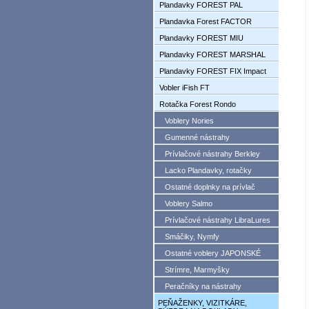
Plandavky FOREST PAL
Plandavka Forest FACTOR
Plandavky FOREST MIU
Plandavky FOREST MARSHAL
Plandavky FOREST FIX Impact
Vobler iFish FT
Rotačka Forest Rondo
Voblery Nories
Gumenné nástrahy
Prívlačové nástrahy Berkley
Lacko Plandavky, rotačky
Ostatné doplnky na prívlač
Voblery Salmo
Prívlačové nástrahy LibraLures
Smáčiky, Nymfy
Ostatné voblery JAPONSKÉ
Strímre, Marmyšky
Peračníky na nástrahy
PEŇAŽENKY, VIZITKÁRE,