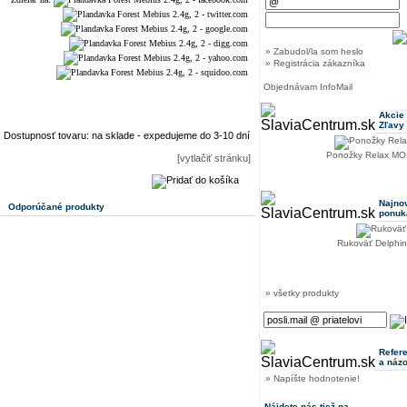
» Zabudol/la som heslo
» Registrácia zákazníka
Objednávam InfoMail
Akcie
Zľavy
Dostupnosť tovaru: na sklade - expedujeme do 3-10 dní
Ponožky Relax MO
[vytlačiť stránku]
Najno
Odporúčané produkty
ponuk
Rukoväť Delphi
» všetky produkty
Refer
a náz
» Napíšte hodnotenie!
Nájdete nás tiež na