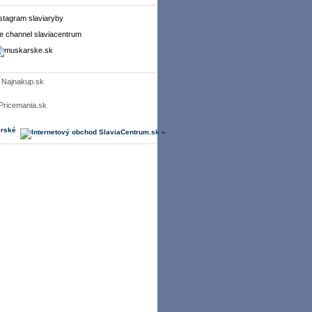
Najnakup.sk
Pricemania.sk
erské