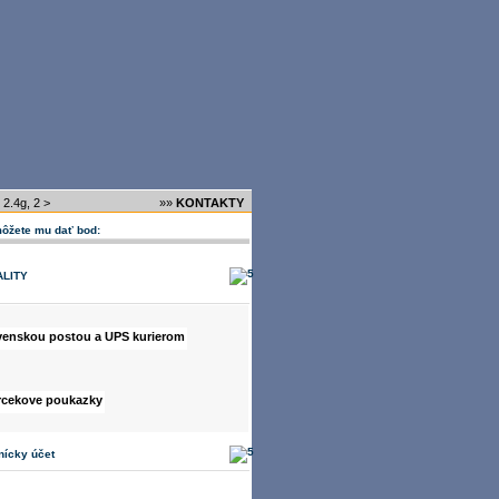
 2.4g, 2
>
»»
KONTAKTY
môžete mu dať bod:
ALITY
nícky účet