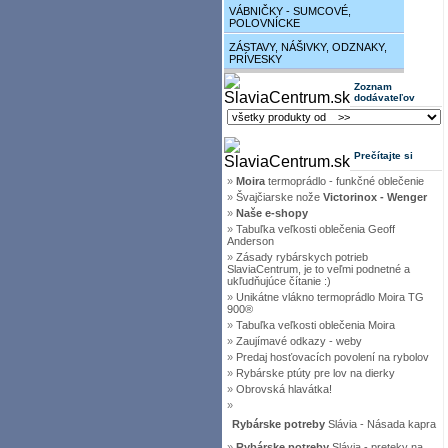
VÁBNIČKY - SUMCOVÉ,
POLOVNÍCKE
ZÁSTAVY, NÁŠIVKY, ODZNAKY,
PRÍVESKY
Zoznam
dodávateľov
Prečítajte si
»
Moira
termoprádlo - funkčné oblečenie
»
Švajčiarske nože
Victorinox - Wenger
»
Naše e-shopy
»
Tabuľka veľkosti oblečenia Geoff
Anderson
»
Zásady rybárskych potrieb
SlaviaCentrum, je to veľmi podnetné a
ukľudňujúce čítanie :)
»
Unikátne vlákno termoprádlo Moira TG
900®
»
Tabuľka veľkosti oblečenia Moira
»
Zaujímavé odkazy - weby
»
Predaj hosťovacích povolení na rybolov
»
Rybárske ptúty pre lov na dierky
»
Obrovská hlavátka!
»
Rybárske potreby
Slávia - Násada kapra
»
Rybárske potreby
Slávia - preteky na