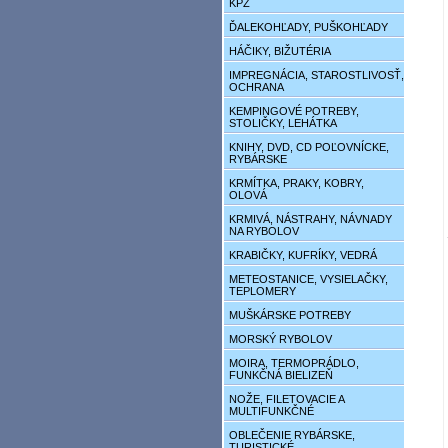
KPZ
ĎALEKOHĽADY, PUŠKOHĽADY
HÁČIKY, BIŽUTÉRIA
IMPREGNÁCIA, STAROSTLIVOSŤ,
OCHRANA
KEMPINGOVÉ POTREBY,
STOLIČKY, LEHÁTKA
KNIHY, DVD, CD POĽOVNÍCKE,
RYBÁRSKE
KRMÍTKA, PRAKY, KOBRY,
OLOVÁ
KRMIVÁ, NÁSTRAHY, NÁVNADY
NA RYBOLOV
KRABIČKY, KUFRÍKY, VEDRÁ
METEOSTANICE, VYSIELAČKY,
TEPLOMERY
MUŠKÁRSKE POTREBY
MORSKÝ RYBOLOV
MOIRA, TERMOPRÁDLO,
FUNKČNÁ BIELIZEŇ
NOŽE, FILETOVACIE A
MULTIFUNKČNÉ
OBLEČENIE RYBÁRSKE,
TURISTICKÉ