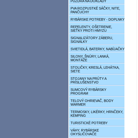
PÚZDRA NA DOKLADY
PVA ROZPUSTKÉ SÁČKY, NITE,
PANČUCHY
RYBÁRSKE POTREBY - DOPLNKY
REPELENTY, OŠETRENIE,
SIEŤKY PROTI HMYZU
SIGNALIZÁTORY ZÁBERU,
SIGNÁLKY
SVIETIDLÁ, BATERKY, NABÍJAČKY
SILONY, ŠNÚRY, LANKÁ,
MONTÁŽE
STOLIČKY, KRESLÁ, LEHÁTKA,
SIETE
STOJANY NA PRÚTY A
PRÍSLUŠENSTVO
SUMCOVÝ RYBÁRSKY
PROGRAM
TELOVÝ OHRIEVAČ, BODY
WARMER
TERMOSKY, LIKÉRKY, HRNČEKY,
KEMPING
TURISTICKÉ POTREBY
VÁHY, RYBÁRSKE
OKYSLIČOVAČE