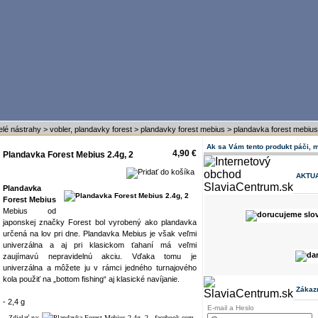
melé nástrahy
>
vobler, plandavky forest
>
plandavky forest mebius
>
plandavka forest mebius
Ak sa Vám tento produkt páči, 
4,90 €
Plandavka Forest Mebius 2.4g, 2
AKTU
Plandavka
Forest Mebius
Mebius od
japonskej značky Forest bol vyrobený ako plandavka
určená na lov pri dne. Plandavka Mebius je však veľmi
univerzálna a aj pri klasickom ťahaní má veľmi
zaujímavú nepravidelnú akciu. Vďaka tomu je
univerzálna a môžete ju v rámci jedného turnajového
kola použiť na „bottom fishing“ aj klasické navíjanie.
Zákaz
- 2,4 g
E-mail a Heslo
Zdielať na: