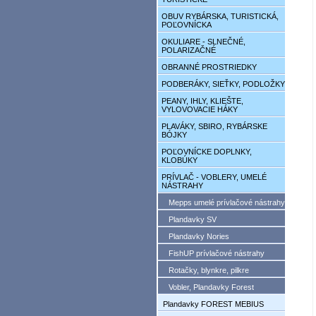
OBUV RYBÁRSKA, TURISTICKÁ,
POĽOVNÍCKA
OKULIARE - SLNEČNÉ,
POLARIZAČNÉ
OBRANNÉ PROSTRIEDKY
PODBERÁKY, SIEŤKY, PODLOŽKY
PEANY, IHLY, KLIEŠTE,
VYLOVOVACIE HÁKY
PLAVÁKY, SBIRO, RYBÁRSKE
BÓJKY
POĽOVNÍCKE DOPLNKY,
KLOBÚKY
PRÍVLAČ - VOBLERY, UMELÉ
NÁSTRAHY
Mepps umelé prívlačové nástrahy
Plandavky SV
Plandavky Nories
FishUP prívlačové nástrahy
Rotačky, blynkre, pilkre
Vobler, Plandavky Forest
Plandavky FOREST MEBIUS