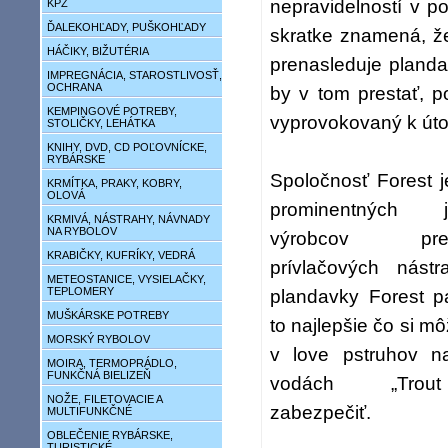
nepravidelností v p
KPZ
ĎALEKOHĽADY, PUŠKOHĽADY
skratke znamená, ž
HÁČIKY, BIŽUTÉRIA
prenasleduje pland
IMPREGNÁCIA, STAROSTLIVOSŤ,
OCHRANA
by v tom prestať, po
KEMPINGOVÉ POTREBY,
vyprovokovaný k úto
STOLIČKY, LEHÁTKA
KNIHY, DVD, CD POĽOVNÍCKE,
RYBÁRSKE
Spoločnosť Forest 
KRMÍTKA, PRAKY, KOBRY,
OLOVÁ
prominentných j
KRMIVÁ, NÁSTRAHY, NÁVNADY
NA RYBOLOV
výrobcov prete
KRABIČKY, KUFRÍKY, VEDRÁ
prívlačových nástr
METEOSTANICE, VYSIELAČKY,
TEPLOMERY
plandavky Forest p
MUŠKÁRSKE POTREBY
to najlepšie čo si m
MORSKÝ RYBOLOV
v love pstruhov na
MOIRA, TERMOPRÁDLO,
FUNKČNÁ BIELIZEŇ
vodách „Trou
NOŽE, FILETOVACIE A
zabezpečiť.
MULTIFUNKČNÉ
OBLEČENIE RYBÁRSKE,
TURISTICKÉ