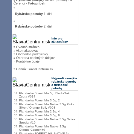
Čerenci -
Fotopríbeh
»
Rybárske potreby
1. diel
»
Rybárske potreby
2. diel
Info pre
zákazníkov
» Úvodná stránka
» Ako nakupovať
» Obchodné podmienky
» Ochrana osobných údajov
» Kontaktné údaje
» Cenník SlaviaCentrum.sk
Najpredávanejšie
rybárske potreby
a turistické
potreby
01.
Plandavka Forest Miu 5g, Black-Gold
Zebra #014
02.
Plandavka Forest Miu 3.5g, 2
03.
Plandavka Forest Miu Native 3.5g Pink-
Silver / Orange Belly #008
04.
Plandavka Forest Miu 2.2g, 4
05.
Plandavka Forest Miu 3.5g, 8
06.
Plandavka Forest Miu Native 3.5g Native
Special #10
07.
Plandavka Forest Miu Native 3.5g
Orange Copper #9
08.
Plandavka FOREST MIU NATIVE 7g,