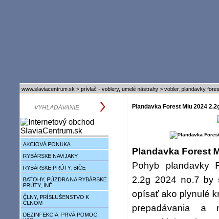
www.slaviacentrum.sk
>
prívlač - voblery, umelé nástrahy
>
vobler, plandavky fores
Plandavka Forest Miu 2024 2.2g
AKCIOVÁ PONUKA
Plandavka Forest 
RYBÁRSKE NAVIJAKY
Pohyb plandavky 
RYBÁRSKE PRÚTY, BIČE
2.2g 2024 no.7 by 
BATOHY, PÚZDRA NA RYBÁRSKE
PRÚTY, INÉ
opísať ako plynulé k
ČLNY, PRÍSLUŠENSTVO K
ČLNOM
prepadávania a n
DEZINFEKCIA, PRVÁ POMOC,