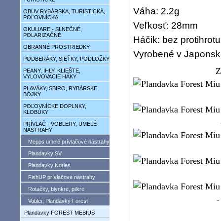
Váha: 2.2g
OBUV RYBÁRSKA, TURISTICKÁ,
POĽOVNÍCKA
Veľkosť: 28mm
OKULIARE - SLNEČNÉ,
POLARIZAČNÉ
Háčik: bez protihrotu
OBRANNÉ PROSTRIEDKY
Vyrobené v Japons
PODBERÁKY, SIEŤKY, PODLOŽKY
Z
PEANY, IHLY, KLIEŠTE,
VYLOVOVACIE HÁKY
PLAVÁKY, SBIRO, RYBÁRSKE
BÓJKY
POĽOVNÍCKE DOPLNKY,
KLOBÚKY
PRÍVLAČ - VOBLERY, UMELÉ
NÁSTRAHY
Mepps umelé prívlačové nástrahy
Plandavky SV
Plandavky Nories
FishUP prívlačové nástrahy
Rotačky, blynkre, pilkre
Vobler, Plandavky Forest
Plandavky FOREST MEBIUS