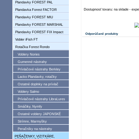
Plandavky FOREST PAL
Dostupnosť tovaru: na sklade - exp
Plandavka Forest FACTOR
Plandavky FOREST MIU
Plandavky FOREST MARSHAL
Plandavky FOREST FIX Impact
Odporúčané produkty
Vobler iFish FT
Rotačka Forest Rondo
Voblery Nories
Gumenné nástrahy
Prívlačové nástrahy Berkley
Lacko Plandavky, rotačky
Ostatné doplnky na prívlač
Voblery Salmo
Prívlačové nástrahy LibraLures
Smáčiky, Nymfy
Ostatné voblery JAPONSKÉ
Strímre, Marmyšky
Peračníky na nástrahy
PEŇAŽENKY, VIZITKÁRE,