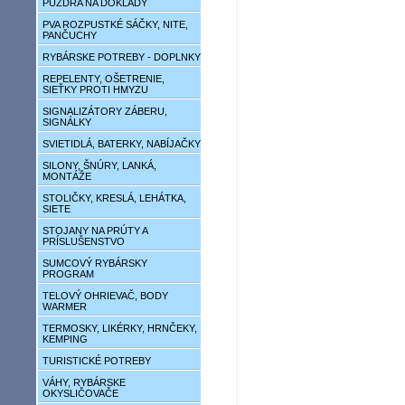
PÚZDRA NA DOKLADY
PVA ROZPUSTKÉ SÁČKY, NITE,
PANČUCHY
RYBÁRSKE POTREBY - DOPLNKY
REPELENTY, OŠETRENIE,
SIEŤKY PROTI HMYZU
SIGNALIZÁTORY ZÁBERU,
SIGNÁLKY
SVIETIDLÁ, BATERKY, NABÍJAČKY
SILONY, ŠNÚRY, LANKÁ,
MONTÁŽE
STOLIČKY, KRESLÁ, LEHÁTKA,
SIETE
STOJANY NA PRÚTY A
PRÍSLUŠENSTVO
SUMCOVÝ RYBÁRSKY
PROGRAM
TELOVÝ OHRIEVAČ, BODY
WARMER
TERMOSKY, LIKÉRKY, HRNČEKY,
KEMPING
TURISTICKÉ POTREBY
VÁHY, RYBÁRSKE
OKYSLIČOVAČE