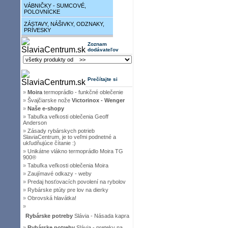
VÁBNIČKY - SUMCOVÉ,
POLOVNÍCKE
ZÁSTAVY, NÁŠIVKY, ODZNAKY,
PRÍVESKY
Zoznam
dodávateľov
Prečítajte si
»
Moira
termoprádlo - funkčné oblečenie
»
Švajčiarske nože
Victorinox - Wenger
»
Naše e-shopy
»
Tabuľka veľkosti oblečenia Geoff
Anderson
»
Zásady rybárskych potrieb
SlaviaCentrum, je to veľmi podnetné a
ukľudňujúce čítanie :)
»
Unikátne vlákno termoprádlo Moira TG
900®
»
Tabuľka veľkosti oblečenia Moira
»
Zaujímavé odkazy - weby
»
Predaj hosťovacích povolení na rybolov
»
Rybárske ptúty pre lov na dierky
»
Obrovská hlavátka!
»
Rybárske potreby
Slávia - Násada kapra
»
Rybárske potreby
Slávia - preteky na