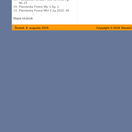
No.15
09.
Plandavka Forest Miu 1.4g, 1
10.
Plandavka Forest MIU 2.2g 2022, 06
Mapa stránok
Štvrtok, 6. augusta 2026
Copyright © 2026 SlaviaC