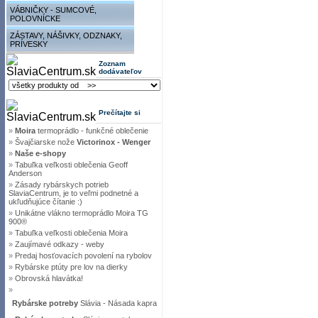
VÁBNIČKY - SUMCOVÉ,
POLOVNÍCKE
ZÁSTAVY, NÁŠIVKY, ODZNAKY,
PRÍVESKY
Zoznam
dodávateľov
Prečítajte si
»
Moira
termoprádlo - funkčné oblečenie
»
Švajčiarske nože
Victorinox - Wenger
»
Naše e-shopy
»
Tabuľka veľkosti oblečenia Geoff
Anderson
»
Zásady rybárskych potrieb
SlaviaCentrum, je to veľmi podnetné a
ukľudňujúce čítanie :)
»
Unikátne vlákno termoprádlo Moira TG
900®
»
Tabuľka veľkosti oblečenia Moira
»
Zaujímavé odkazy - weby
»
Predaj hosťovacích povolení na rybolov
»
Rybárske ptúty pre lov na dierky
»
Obrovská hlavátka!
»
Rybárske potreby
Slávia - Násada kapra