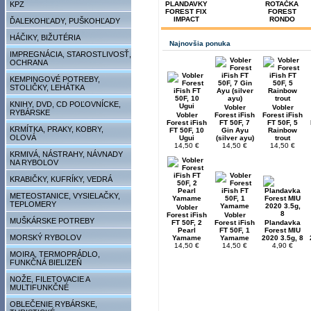
KPZ
PLANDAVKY
ROTAČKA
FOREST FIX
FOREST
IMPACT
RONDO
ĎALEKOHĽADY, PUŠKOHĽADY
HÁČIKY, BIŽUTÉRIA
Najnovšia ponuka
IMPREGNÁCIA, STAROSTLIVOSŤ,
OCHRANA
KEMPINGOVÉ POTREBY,
STOLIČKY, LEHÁTKA
KNIHY, DVD, CD POĽOVNÍCKE,
Vobler
Vobler
RYBÁRSKE
Vobler
Forest iFish
Forest iFish
Forest iFish
FT 50F, 7
FT 50F, 5
KRMÍTKA, PRAKY, KOBRY,
FT 50F, 10
Gin Ayu
Rainbow
OLOVÁ
Ugui
(silver ayu)
trout
14,50 €
14,50 €
14,50 €
KRMIVÁ, NÁSTRAHY, NÁVNADY
NA RYBOLOV
KRABIČKY, KUFRÍKY, VEDRÁ
METEOSTANICE, VYSIELAČKY,
TEPLOMERY
Vobler
Forest iFish
Vobler
MUŠKÁRSKE POTREBY
FT 50F, 2
Forest iFish
Plandavka
Pearl
FT 50F, 1
Forest MIU
MORSKÝ RYBOLOV
Yamame
Yamame
2020 3.5g, 8
14,50 €
14,50 €
4,90 €
MOIRA, TERMOPRÁDLO,
FUNKČNÁ BIELIZEŇ
NOŽE, FILETOVACIE A
MULTIFUNKČNÉ
OBLEČENIE RYBÁRSKE,