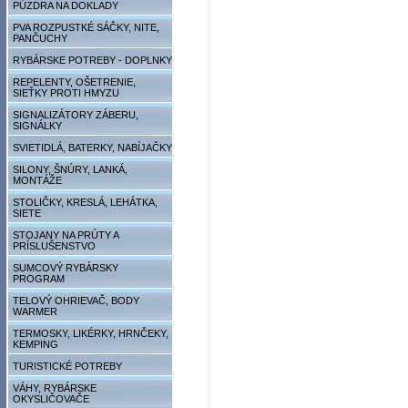
PÚZDRA NA DOKLADY
PVA ROZPUSTKÉ SÁČKY, NITE,
PANČUCHY
RYBÁRSKE POTREBY - DOPLNKY
REPELENTY, OŠETRENIE,
SIEŤKY PROTI HMYZU
SIGNALIZÁTORY ZÁBERU,
SIGNÁLKY
SVIETIDLÁ, BATERKY, NABÍJAČKY
SILONY, ŠNÚRY, LANKÁ,
MONTÁŽE
STOLIČKY, KRESLÁ, LEHÁTKA,
SIETE
STOJANY NA PRÚTY A
PRÍSLUŠENSTVO
SUMCOVÝ RYBÁRSKY
PROGRAM
TELOVÝ OHRIEVAČ, BODY
WARMER
TERMOSKY, LIKÉRKY, HRNČEKY,
KEMPING
TURISTICKÉ POTREBY
VÁHY, RYBÁRSKE
OKYSLIČOVAČE