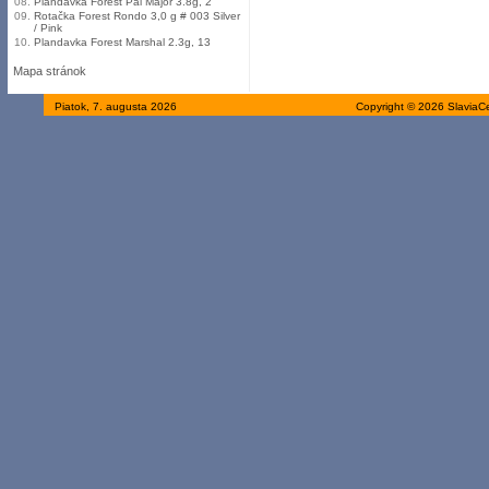
08.
Plandavka Forest Pal Major 3.8g, 2
09.
Rotačka Forest Rondo 3,0 g # 003 Silver
/ Pink
10.
Plandavka Forest Marshal 2.3g, 13
Mapa stránok
Piatok, 7. augusta 2026
Copyright © 2026 SlaviaC