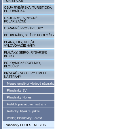
TURISTICKÉ
OBUV RYBÁRSKA, TURISTICKÁ,
POĽOVNÍCKA
OKULIARE - SLNEČNÉ,
POLARIZAČNÉ
OBRANNÉ PROSTRIEDKY
PODBERÁKY, SIEŤKY, PODLOŽKY
PEANY, IHLY, KLIEŠTE,
VYLOVOVACIE HÁKY
PLAVÁKY, SBIRO, RYBÁRSKE
BÓJKY
POĽOVNÍCKE DOPLNKY,
KLOBÚKY
PRÍVLAČ - VOBLERY, UMELÉ
NÁSTRAHY
Mepps umelé prívlačové nástrahy
Plandavky SV
Plandavky Nories
FishUP prívlačové nástrahy
Rotačky, blynkre, pilkre
Vobler, Plandavky Forest
Plandavky FOREST MEBIUS