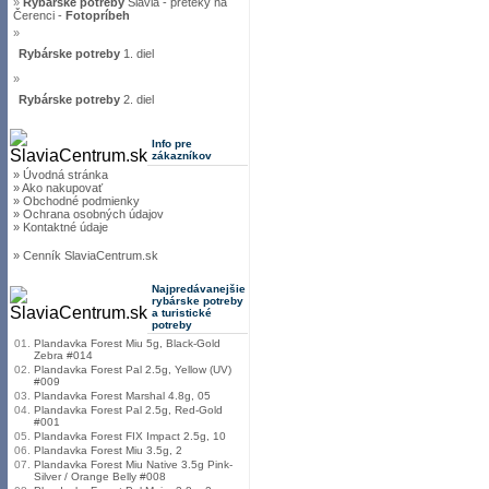
»
Rybárske potreby
Slávia - preteky na
Čerenci -
Fotopríbeh
»
Rybárske potreby
1. diel
»
Rybárske potreby
2. diel
Info pre
zákazníkov
» Úvodná stránka
» Ako nakupovať
» Obchodné podmienky
» Ochrana osobných údajov
» Kontaktné údaje
» Cenník SlaviaCentrum.sk
Najpredávanejšie
rybárske potreby
a turistické
potreby
01.
Plandavka Forest Miu 5g, Black-Gold
Zebra #014
02.
Plandavka Forest Pal 2.5g, Yellow (UV)
#009
03.
Plandavka Forest Marshal 4.8g, 05
04.
Plandavka Forest Pal 2.5g, Red-Gold
#001
05.
Plandavka Forest FIX Impact 2.5g, 10
06.
Plandavka Forest Miu 3.5g, 2
07.
Plandavka Forest Miu Native 3.5g Pink-
Silver / Orange Belly #008