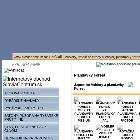
www.slaviacentrum.sk
>
prívlač - voblery, umelé nástrahy
>
vobler, plandavky fores
Plandavky Forest
Japonské Voblery a plandavky
Forest
AKCIOVÁ PONUKA
RYBÁRSKE NAVIJAKY
RYBÁRSKE PRÚTY, BIČE
PLANDAVKY
PLANDAVKY
PLANDAVKA
BATOHY, PÚZDRA NA RYBÁRSKE
FOREST
FOREST
FOREST
PRÚTY, INÉ
MEBIUS
PAL
FACTOR
ČLNY, PRÍSLUŠENSTVO K
ČLNOM
VOBLER
IFISH FT
DEZINFEKCIA, PRVÁ POMOC,