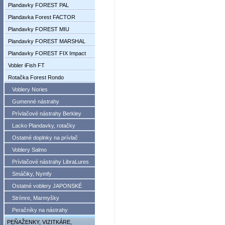
Plandavky FOREST PAL
Plandavka Forest FACTOR
Plandavky FOREST MIU
Plandavky FOREST MARSHAL
Plandavky FOREST FIX Impact
Vobler iFish FT
Rotačka Forest Rondo
Voblery Nories
Gumenné nástrahy
Prívlačové nástrahy Berkley
Lacko Plandavky, rotačky
Ostatné doplnky na prívlač
Voblery Salmo
Prívlačové nástrahy LibraLures
Smáčiky, Nymfy
Ostatné voblery JAPONSKÉ
Strímre, Marmyšky
Peračníky na nástrahy
PEŇAŽENKY, VIZITKÁRE,