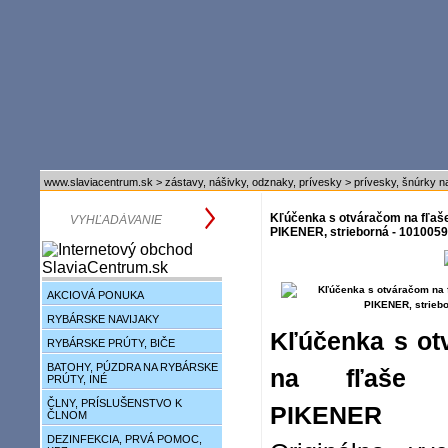
www.slaviacentrum.sk
>
zástavy, nášivky, odznaky, prívesky
>
prívesky, šnúrky n
Kľúčenka s otváračom na fľaše
PIKENER, strieborná - 101005
AKCIOVÁ PONUKA
RYBÁRSKE NAVIJAKY
Kľúčenka s ot
RYBÁRSKE PRÚTY, BIČE
BATOHY, PÚZDRA NA RYBÁRSKE
na fľaše D
PRÚTY, INÉ
ČLNY, PRÍSLUŠENSTVO K
PIKENER
ČLNOM
DEZINFEKCIA, PRVÁ POMOC,