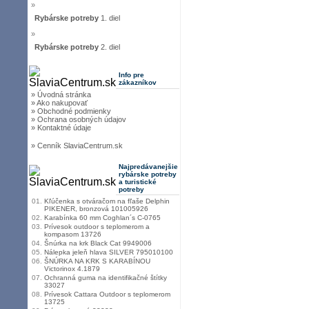
»
Rybárske potreby
1. diel
»
Rybárske potreby
2. diel
Info pre
zákazníkov
» Úvodná stránka
» Ako nakupovať
» Obchodné podmienky
» Ochrana osobných údajov
» Kontaktné údaje
» Cenník SlaviaCentrum.sk
Najpredávanejšie
rybárske potreby
a turistické
potreby
01.
Kľúčenka s otváračom na fľaše Delphin
PIKENER, bronzová 101005926
02.
Karabínka 60 mm Coghlan´s C-0765
03.
Prívesok outdoor s teplomerom a
kompasom 13726
04.
Šnúrka na krk Black Cat 9949006
05.
Nálepka jeleň hlava SILVER 795010100
06.
ŠNÚRKA NA KRK S KARABÍNOU
Victorinox 4.1879
07.
Ochranná guma na identifikačné štítky
33027
08.
Prívesok Cattara Outdoor s teplomerom
13725