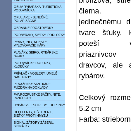
bronzová, stri
OBUV RYBÁRSKA, TURISTICKÁ,
čierna. 
POĽOVNÍCKA
OKULIARE - SLNEČNÉ,
jedinečnému d
POLARIZAČNÉ
OBRANNÉ PROSTRIEDKY
tvare šťuky, 
PODBERÁKY, SIEŤKY, PODLOŽKY
poteší vš
PEANY, IHLY, KLIEŠTE,
VYLOVOVACIE HÁKY
priaznivco
PLAVÁKY, SBIRO, RYBÁRSKE
BÓJKY
POĽOVNÍCKE DOPLNKY,
dravcov, ale 
KLOBÚKY
PRÍVLAČ - VOBLERY, UMELÉ
rybárov.
NÁSTRAHY
PEŇAŽENKY, VIZITKÁRE,
PÚZDRA NA DOKLADY
PVA ROZPUSTKÉ SÁČKY, NITE,
Celkový rozme
PANČUCHY
RYBÁRSKE POTREBY - DOPLNKY
5.2 cm
REPELENTY, OŠETRENIE,
SIEŤKY PROTI HMYZU
Farba: striebor
SIGNALIZÁTORY ZÁBERU,
SIGNÁLKY