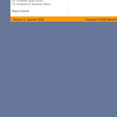
09.
Prívesok, putá 33232
10.
Karabína & Teplomer Zebco
Mapa stránok
Sobota, 8. augusta 2026
Copyright © 2026 SlaviaC