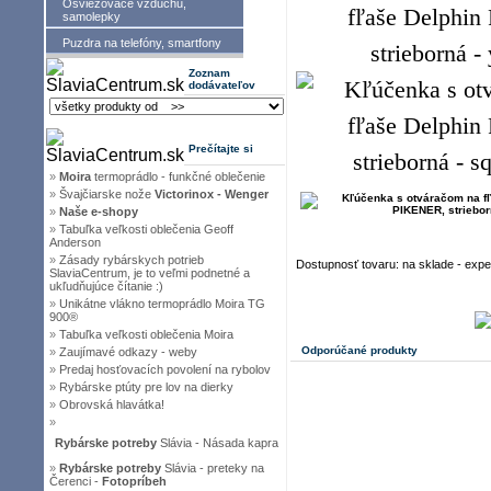
Osviežovače vzduchu,
samolepky
Puzdra na telefóny, smartfony
Zoznam
dodávateľov
Prečítajte si
»
Moira
termoprádlo - funkčné oblečenie
»
Švajčiarske nože
Victorinox - Wenger
»
Naše e-shopy
»
Tabuľka veľkosti oblečenia Geoff
Anderson
»
Zásady rybárskych potrieb
Dostupnosť tovaru: na sklade - exp
SlaviaCentrum, je to veľmi podnetné a
ukľudňujúce čítanie :)
»
Unikátne vlákno termoprádlo Moira TG
900®
»
Tabuľka veľkosti oblečenia Moira
Odporúčané produkty
»
Zaujímavé odkazy - weby
»
Predaj hosťovacích povolení na rybolov
»
Rybárske ptúty pre lov na dierky
»
Obrovská hlavátka!
»
Rybárske potreby
Slávia - Násada kapra
»
Rybárske potreby
Slávia - preteky na
Čerenci -
Fotopríbeh