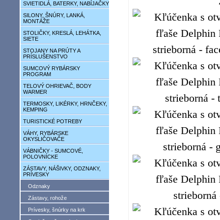
SVIETIDLÁ, BATERKY, NABÍJAČKY
SILONY, ŠNÚRY, LANKÁ,
MONTÁŽE
STOLIČKY, KRESLÁ, LEHÁTKA,
SIETE
STOJANY NA PRÚTY A
PRÍSLUŠENSTVO
SUMCOVÝ RYBÁRSKY
PROGRAM
TELOVÝ OHRIEVAČ, BODY
WARMER
TERMOSKY, LIKÉRKY, HRNČEKY,
KEMPING
TURISTICKÉ POTREBY
VÁHY, RYBÁRSKE
OKYSLIČOVAČE
VÁBNIČKY - SUMCOVÉ,
POLOVNÍCKE
ZÁSTAVY, NÁŠIVKY, ODZNAKY,
PRÍVESKY
Odznaky
Zástavy, rohože
Prívesky, šnúrky na krk