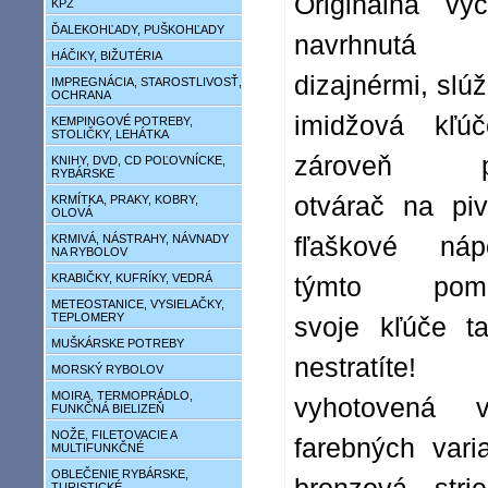
Originálna vyc
KPZ
ĎALEKOHĽADY, PUŠKOHĽADY
navrhnutá 
HÁČIKY, BIŽUTÉRIA
dizajnérmi, slú
IMPREGNÁCIA, STAROSTLIVOSŤ,
OCHRANA
imidžová kľú
KEMPINGOVÉ POTREBY,
STOLIČKY, LEHÁTKA
zároveň pra
KNIHY, DVD, CD POĽOVNÍCKE,
RYBÁRSKE
otvárač na pi
KRMÍTKA, PRAKY, KOBRY,
OLOVÁ
KRMIVÁ, NÁSTRAHY, NÁVNADY
fľaškové ná
NA RYBOLOV
KRABIČKY, KUFRÍKY, VEDRÁ
týmto pomo
METEOSTANICE, VYSIELAČKY,
TEPLOMERY
svoje kľúče t
MUŠKÁRSKE POTREBY
nestratít
MORSKÝ RYBOLOV
MOIRA, TERMOPRÁDLO,
vyhotovená 
FUNKČNÁ BIELIZEŇ
NOŽE, FILETOVACIE A
farebných vari
MULTIFUNKČNÉ
OBLEČENIE RYBÁRSKE,
TURISTICKÉ