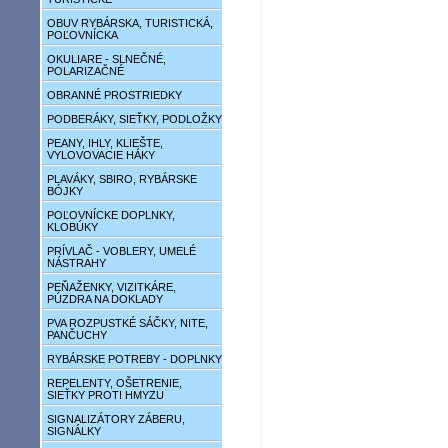
OBUV RYBÁRSKA, TURISTICKÁ,
POĽOVNÍCKA
OKULIARE - SLNEČNÉ,
POLARIZAČNÉ
OBRANNÉ PROSTRIEDKY
PODBERÁKY, SIEŤKY, PODLOŽKY
PEANY, IHLY, KLIEŠTE,
VYLOVOVACIE HÁKY
PLAVÁKY, SBIRO, RYBÁRSKE
BÓJKY
POĽOVNÍCKE DOPLNKY,
KLOBÚKY
PRÍVLAČ - VOBLERY, UMELÉ
NÁSTRAHY
PEŇAŽENKY, VIZITKÁRE,
PÚZDRA NA DOKLADY
PVA ROZPUSTKÉ SÁČKY, NITE,
PANČUCHY
RYBÁRSKE POTREBY - DOPLNKY
REPELENTY, OŠETRENIE,
SIEŤKY PROTI HMYZU
SIGNALIZÁTORY ZÁBERU,
SIGNÁLKY