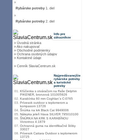
»
Rybárske potreby
1. diel
»
Rybárske potreby
2. diel
Info pre
zákazníkov
» Úvodná stránka
» Ako nakupovať
» Obchodné podmienky
» Ochrana osobných údajov
» Kontaktné údaje
» Cenník SlaviaCentrum.sk
Najpredávanejšie
rybárske potreby
a turistické
potreby
01.
Kľúčenka s otváračom na fľaše Delphin
PIKENER, bronzová 101005926
02.
Karabínka 60 mm Coghlan´s C-0765
03.
Prívesok outdoor s teplomerom a
kompasom 13726
04.
Šnúrka na krk Black Cat 9949006
05.
Nálepka jeleň hlava SILVER 795010100
06.
ŠNÚRKA NA KRK S KARABÍNOU
Victorinox 4.1879
07.
Ochranná guma na identifikačné štítky
33027
08.
Prívesok Cattara Outdoor s teplomerom
13725