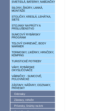
SVIETIDLÁ, BATERKY, NABÍJAČKY
SILONY, ŠNÚRY, LANKÁ,
MONTÁŽE
STOLIČKY, KRESLÁ, LEHÁTKA,
SIETE
STOJANY NA PRÚTY A
PRÍSLUŠENSTVO
SUMCOVÝ RYBÁRSKY
PROGRAM
TELOVÝ OHRIEVAČ, BODY
WARMER
TERMOSKY, LIKÉRKY, HRNČEKY,
KEMPING
TURISTICKÉ POTREBY
VÁHY, RYBÁRSKE
OKYSLIČOVAČE
VÁBNIČKY - SUMCOVÉ,
POLOVNÍCKE
ZÁSTAVY, NÁŠIVKY, ODZNAKY,
PRÍVESKY
Odznaky
Zástavy, rohože
Prívesky, šnúrky na krk