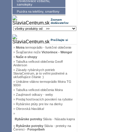
Osviežovače vzduchu,
samolepky
Puzdra na telefóny, smartfony
Zoznam
dodávateľov
Prečítajte si
»
Moira
termoprádlo - funkčné oblečenie
»
Švajčiarske nože
Victorinox - Wenger
»
Naše e-shopy
»
Tabuľka veľkosti oblečenia Geoff
Anderson
»
Zásady rybárskych potrieb
SlaviaCentrum, je to veľmi podnetné a
ukľudňujúce čítanie :)
»
Unikátne vlákno termoprádlo Moira TG
900®
»
Tabuľka veľkosti oblečenia Moira
»
Zaujímavé odkazy - weby
»
Predaj hosťovacích povolení na rybolov
»
Rybárske ptúty pre lov na dierky
»
Obrovská hlavátka!
»
Rybárske potreby
Slávia - Násada kapra
»
Rybárske potreby
Slávia - preteky na
Čerenci -
Fotopríbeh