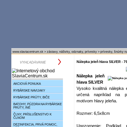
www.slaviacentrum.sk
>
zástavy, nášivky, odznaky, prívesky
>
prívesky, šnúrky n
Nálepka jeleň hlava SILVER - 
Nálepka jeleň
hlava SILVER
AKCIOVÁ PONUKA
Vysoko kvalitná nálepka 
RYBÁRSKE NAVIJAKY
určená napríklad na 
RYBÁRSKE PRÚTY, BIČE
motívom hlavy jeleňa.
BATOHY, PÚZDRA NA RYBÁRSKE
PRÚTY, INÉ
Rozmer: 6,5x8cm
ČLNY, PRÍSLUŠENSTVO K
ČLNOM
DEZINFEKCIA, PRVÁ POMOC,
Upozornenie: Podklad 