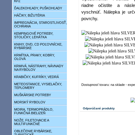
KPZ
riadne očistite a násl
ĎALEKOHĽADY, PUŠKOHĽADY
vyschnúť. Nálepka je urč
HÁČIKY, BIŽUTÉRIA
povrchy.
IMPREGNÁCIA, STAROSTLIVOSŤ,
OCHRANA
KEMPINGOVÉ POTREBY,
STOLIČKY, LEHÁTKA
KNIHY, DVD, CD POĽOVNÍCKE,
RYBÁRSKE
KRMÍTKA, PRAKY, KOBRY,
OLOVÁ
KRMIVÁ, NÁSTRAHY, NÁVNADY
NA RYBOLOV
KRABIČKY, KUFRÍKY, VEDRÁ
METEOSTANICE, VYSIELAČKY,
Dostupnosť tovaru: na sklade - exp
TEPLOMERY
MUŠKÁRSKE POTREBY
MORSKÝ RYBOLOV
Odporúčané produkty
MOIRA, TERMOPRÁDLO,
FUNKČNÁ BIELIZEŇ
NOŽE, FILETOVACIE A
MULTIFUNKČNÉ
OBLEČENIE RYBÁRSKE,
TURISTICKÉ