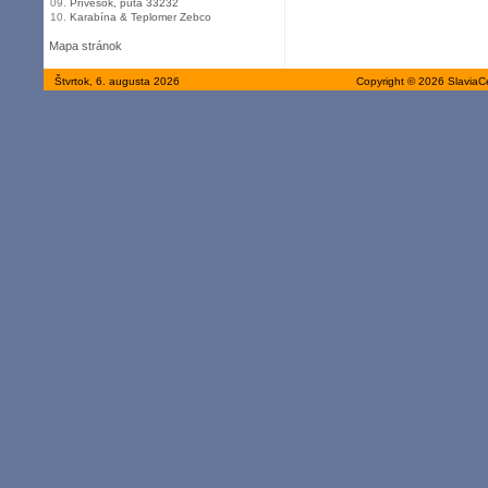
09.
Prívesok, putá 33232
10.
Karabína & Teplomer Zebco
Mapa stránok
Štvrtok, 6. augusta 2026
Copyright © 2026 SlaviaC