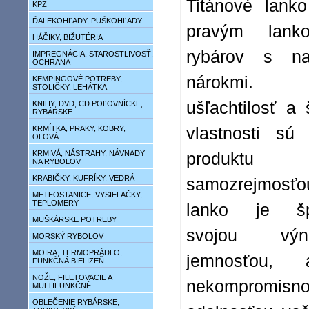
Titánové lank
KPZ
ĎALEKOHĽADY, PUŠKOHĽADY
pravým lank
HÁČIKY, BIŽUTÉRIA
rybárov s naj
IMPREGNÁCIA, STAROSTLIVOSŤ,
OCHRANA
nárokmi. 
KEMPINGOVÉ POTREBY,
STOLIČKY, LEHÁTKA
ušľachtilosť a
KNIHY, DVD, CD POĽOVNÍCKE,
RYBÁRSKE
KRMÍTKA, PRAKY, KOBRY,
vlastnosti sú
OLOVÁ
KRMIVÁ, NÁSTRAHY, NÁVNADY
produktu
NA RYBOLOV
KRABIČKY, KUFRÍKY, VEDRÁ
samozrejmosťo
METEOSTANICE, VYSIELAČKY,
TEPLOMERY
lanko je špe
MUŠKÁRSKE POTREBY
svojou výni
MORSKÝ RYBOLOV
MOIRA, TERMOPRÁDLO,
jemnosťou, 
FUNKČNÁ BIELIZEŇ
NOŽE, FILETOVACIE A
nekompromisn
MULTIFUNKČNÉ
OBLEČENIE RYBÁRSKE,