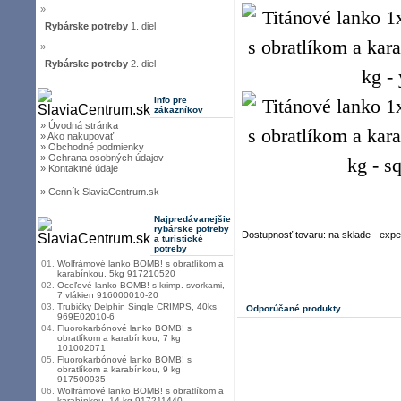
»
Rybárske potreby
1. diel
»
Rybárske potreby
2. diel
Info pre
zákazníkov
» Úvodná stránka
» Ako nakupovať
» Obchodné podmienky
» Ochrana osobných údajov
» Kontaktné údaje
» Cenník SlaviaCentrum.sk
Najpredávanejšie
rybárske potreby
Dostupnosť tovaru: na sklade - exp
a turistické
potreby
01.
Wolfrámové lanko BOMB! s obratlíkom a
karabínkou, 5kg 917210520
02.
Oceľové lanko BOMB! s krimp. svorkami,
7 vlákien 916000010-20
03.
Trubičky Delphin Single CRIMPS, 40ks
Odporúčané produkty
969E02010-6
04.
Fluorokarbónové lanko BOMB! s
obratlíkom a karabínkou, 7 kg
101002071
05.
Fluorokarbónové lanko BOMB! s
obratlíkom a karabínkou, 9 kg
917500935
06.
Wolfrámové lanko BOMB! s obratlíkom a
karabínkou, 14 kg 917211440