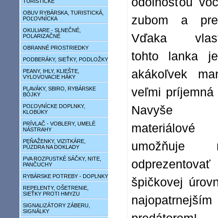
odolnosťou voč
TURISTICKÉ
OBUV RYBÁRSKA, TURISTICKÁ,
zubom a pre
POĽOVNÍCKA
OKULIARE - SLNEČNÉ,
Vďaka vlast
POLARIZAČNÉ
OBRANNÉ PROSTRIEDKY
tohto lanka j
PODBERÁKY, SIEŤKY, PODLOŽKY
akákoľvek man
PEANY, IHLY, KLIEŠTE,
VYLOVOVACIE HÁKY
PLAVÁKY, SBIRO, RYBÁRSKE
veľmi príjemná
BÓJKY
POĽOVNÍCKE DOPLNKY,
Navyše 
KLOBÚKY
PRÍVLAČ - VOBLERY, UMELÉ
materiálové z
NÁSTRAHY
PEŇAŽENKY, VIZITKÁRE,
umožňuje ná
PÚZDRA NA DOKLADY
PVA ROZPUSTKÉ SÁČKY, NITE,
odprezento
PANČUCHY
RYBÁRSKE POTREBY - DOPLNKY
špičkovej úrov
REPELENTY, OŠETRENIE,
SIEŤKY PROTI HMYZU
najopatrnejším
SIGNALIZÁTORY ZÁBERU,
SIGNÁLKY