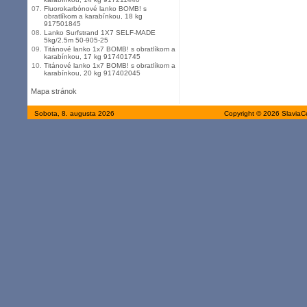
07.
Fluorokarbónové lanko BOMB! s
obratlíkom a karabínkou, 18 kg
917501845
08.
Lanko Surfstrand 1X7 SELF-MADE
5kg/2.5m 50-905-25
09.
Titánové lanko 1x7 BOMB! s obratlíkom a
karabínkou, 17 kg 917401745
10.
Titánové lanko 1x7 BOMB! s obratlíkom a
karabínkou, 20 kg 917402045
Mapa stránok
Sobota, 8. augusta 2026
Copyright © 2026 SlaviaC