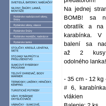
predátorom!
SVIETIDLÁ, BATERKY, NABÍJAČKY
Na jednej stra
SILONY, ŠNÚRY, LANKÁ,
MONTÁŽE
BOMB! sa na
Rybárske nadväzcové silony,
šnúry
obratlík a na
Rybárske silony, vlasce
Rybárske šnúry
karabínka. V
Rybárske montáže, nadväzce
Rybárske lanká
balení sa nac
STOLIČKY, KRESLÁ, LEHÁTKA,
SIETE
až 2 kusy
STOJANY NA PRÚTY A
PRÍSLUŠENSTVO
odolného lanka
SUMCOVÝ RYBÁRSKY
PROGRAM
TELOVÝ OHRIEVAČ, BODY
WARMER
- 35 cm - 12 kg 
TERMOSKY, LIKÉRKY, HRNČEKY,
KEMPING
# 6, karabínk
TURISTICKÉ POTREBY
vlákien
VÁHY, RYBÁRSKE
OKYSLIČOVAČE
Balenie: 2 ks
VÁBNIČKY - SUMCOVÉ,