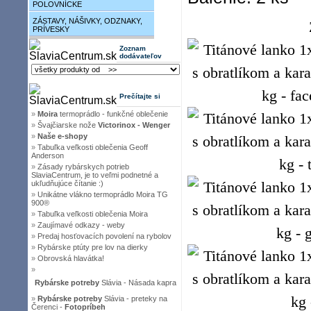
POLOVNÍCKE
ZÁSTAVY, NÁŠIVKY, ODZNAKY,
PRÍVESKY
Zoznam
dodávateľov
Prečítajte si
»
Moira
termoprádlo - funkčné oblečenie
»
Švajčiarske nože
Victorinox - Wenger
»
Naše e-shopy
»
Tabuľka veľkosti oblečenia Geoff
Anderson
»
Zásady rybárskych potrieb
SlaviaCentrum, je to veľmi podnetné a
ukľudňujúce čítanie :)
»
Unikátne vlákno termoprádlo Moira TG
900®
»
Tabuľka veľkosti oblečenia Moira
»
Zaujímavé odkazy - weby
»
Predaj hosťovacích povolení na rybolov
»
Rybárske ptúty pre lov na dierky
»
Obrovská hlavátka!
»
Rybárske potreby
Slávia - Násada kapra
»
Rybárske potreby
Slávia - preteky na
Čerenci -
Fotopríbeh