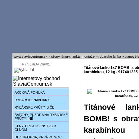
www.slaviacentrum.sk
>
silony, šnúry, lanká, montáže
>
rybárske lanká
>
titánové 
Titánové lanko 1x7 BOMB! s ob
karabínkou, 12 kg - 917401235
AKCIOVÁ PONUKA
RYBÁRSKE NAVIJAKY
Titánové la
RYBÁRSKE PRÚTY, BIČE
BATOHY, PÚZDRA NA RYBÁRSKE
BOMB! s obrat
PRÚTY, INÉ
ČLNY, PRÍSLUŠENSTVO K
karabínkou
ČLNOM
DEZINFEKCIA, PRVÁ POMOC,