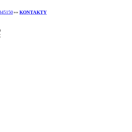
345150
»»
KONTAKTY
0
€