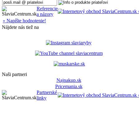
Referencie
a názory
» Napíšte hodnotenie!
Nájdete nás tiež na
Naši partneri
Najnakup.sk
Pricemania.sk
Partnerské
linky