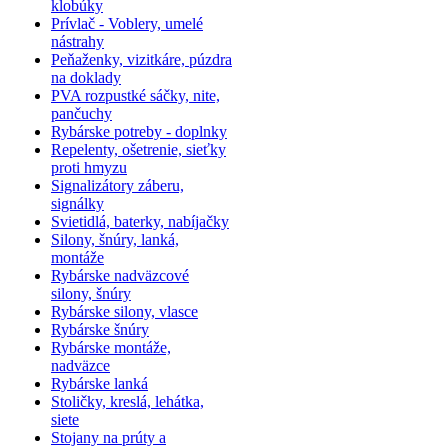
klobúky
Prívlač - Voblery, umelé
nástrahy
Peňaženky, vizitkáre, púzdra
na doklady
PVA rozpustké sáčky, nite,
pančuchy
Rybárske potreby - doplnky
Repelenty, ošetrenie, sieťky
proti hmyzu
Signalizátory záberu,
signálky
Svietidlá, baterky, nabíjačky
Silony, šnúry, lanká,
montáže
Rybárske nadväzcové
silony, šnúry
Rybárske silony, vlasce
Rybárske šnúry
Rybárske montáže,
nadväzce
Rybárske lanká
Stoličky, kreslá, lehátka,
siete
Stojany na prúty a