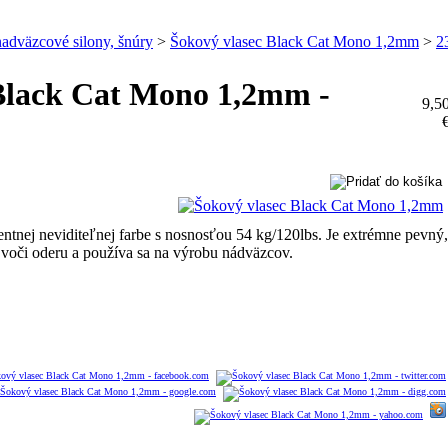
adväzcové silony, šnúry
>
Šokový vlasec Black Cat Mono 1,2mm
>
2
Black Cat Mono 1,2mm -
9,5
entnej neviditeľnej farbe s nosnosťou 54 kg/120lbs. Je extrémne pevný,
 voči oderu a používa sa na výrobu nádväzcov.