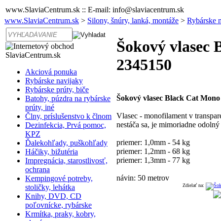
www.SlaviaCentrum.sk :: E-mail: info@slaviacentrum.sk
www.SlaviaCentrum.sk
>
Silony, šnúry, lanká, montáže
>
Rybárske n
Šokový vlasec 
2345150
Akciová ponuka
Rybárske navijaky
Rybárske prúty, biče
Šokový vlasec Black Cat Mono
Batohy, púzdra na rybárske
prúty, iné
Vlasec - monofilament v transpar
Člny, príslušenstvo k člnom
nestáča sa, je mimoriadne odolný
Dezinfekcia, Prvá pomoc,
KPZ
priemer: 1,0mm - 54 kg
Ďalekohľady, puškohľady
priemer: 1,2mm - 68 kg
Háčiky, bižutéria
priemer: 1,3mm - 77 kg
Impregnácia, starostlivosť,
ochrana
návin: 50 metrov
Kempingové potreby,
Zdielať na:
stoličky, lehátka
Knihy, DVD, CD
poľovnícke, rybárske
Krmítka, praky, kobry,