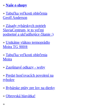
»
Naše e-shopy
»
Tabuľka veľkosti oblečenia
Geoff Anderson
»
Zásady rybárskych potrieb
SlaviaCentrum, je to veľmi
podnetné a ukľudňujúce čítanie :)
»
Unikátne vlákno termoprádlo
Moira TG 900®
»
Tabuľka veľkosti oblečenia
Moira
»
Zaujímavé odkazy - weby
»
Predaj hosťovacích povolení na
rybolov
»
Rybárske ptúty pre lov na dierky
»
Obrovská hlavátka!
»