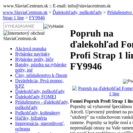
www.SlaviaCentrum.sk :: E-mail: info@slaviacentrum.sk
www.SlaviaCentrum.sk
>
Ďalekohľady, puškohľady
>
Príslušenstvo
Strap 1 line
>
FY9946
Popruh na
ďalekohľad Fo
Akciová ponuka
Profi Strap 1 li
Rybárske navijaky
Rybárske prúty, biče
FY9946
Batohy, púzdra na rybárske
prúty, iné
Člny, príslušenstvo k člnom
Dezinfekcia, Prvá pomoc,
KPZ
Ďalekohľady, puškohľady
Ďalekohľady FOMEI
Fomei Popruh Profi Strap 1 lin
Príslušenstvo - ďalekohľady,
Popruhy sú vybavené špeciálnou 
puškohľady
Aircell. Upevnený predmet na po
Puškohľady, kolimátory
"uložený" na vzduchovom vankúš
Háčiky, bižutéria
ramene. Popruhy sa lepšie nosí a t
Impregnácia, starostlivosť,
neprenášajú otrasy na Vaše rame
ochrana