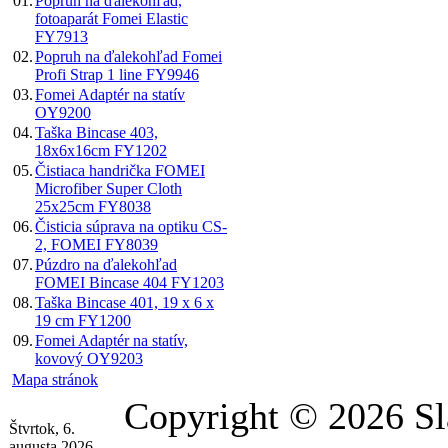
01.
Popruh na ďalekohľad,
fotoaparát Fomei Elastic
FY7913
02.
Popruh na ďalekohľad Fomei
Profi Strap 1 line FY9946
03.
Fomei Adaptér na statív
OY9200
04.
Taška Bincase 403,
18x6x16cm FY1202
05.
Čistiaca handrička FOMEI
Microfiber Super Cloth
25x25cm FY8038
06.
Čisticia súprava na optiku CS-
2, FOMEI FY8039
07.
Púzdro na ďalekohľad
FOMEI Bincase 404 FY1203
08.
Taška Bincase 401, 19 x 6 x
19 cm FY1200
09.
Fomei Adaptér na statív,
kovový OY9203
Mapa stránok
Copyright © 2026 Sl
Štvrtok, 6.
augusta 2026