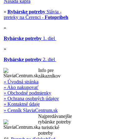
Násada kapra
»
Rybárske potreby
Slávia -
preteky na Čerenci -
Fotopríbeh
»
Rybárske potreby
1. diel
»
Rybárske potreby
2. diel
Info pre
zákazníkov
» Úvodná stránka
» Ako nakupovať
» Obchodné podmienky
» Ochrana osobných údajov
» Kontaktné údaje
» Cenník SlaviaCentrum.sk
Najpredávanejšie
rybárske potreby
a turistické
potreby