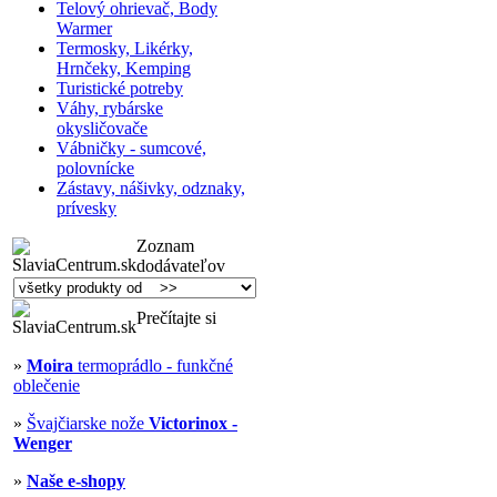
Telový ohrievač, Body
Warmer
Termosky, Likérky,
Hrnčeky, Kemping
Turistické potreby
Váhy, rybárske
okysličovače
Vábničky - sumcové,
polovnícke
Zástavy, nášivky, odznaky,
prívesky
Zoznam
dodávateľov
Prečítajte si
»
Moira
termoprádlo - funkčné
oblečenie
»
Švajčiarske nože
Victorinox -
Wenger
»
Naše e-shopy