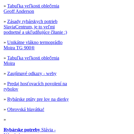
»
Tabuľka veľkosti oblečenia
Geoff Anderson
»
Zásady rybárskych potrieb
SlaviaCentrum, je to veľmi
podnetné a ukľudňujúce čítanie :)
»
Unikátne vlákno termoprádlo
Moira TG 900®
»
Tabuľka veľkosti oblečenia
Moira
»
Zaujímavé odkazy - weby
»
Predaj hosťovacích povolení na
rybolov
»
Rybárske ptúty pre lov na dierky
»
Obrovská hlavátka!
»
Rybárske potreby
Slávia -