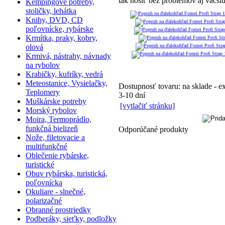
tak nosiť bez problémov aj väčšiu
Kempingové potreby,
stoličky, lehátka
Knihy, DVD, CD
poľovnícke, rybárske
Krmítka, praky, kobry,
olová
Krmivá, nástrahy, návnady
na rybolov
Krabičky, kufríky, vedrá
Meteostanice, Vysielačky,
Dostupnosť tovaru: na sklade - 
Teplomery
3-10 dní
Muškárske potreby
[vytlačiť stránku]
Morský rybolov
Moira, Termoprádlo,
funkčná bielizeň
Odporúčané produkty
Nože, filetovacie a
multifunkčné
Oblečenie rybárske,
turistické
Obuv rybárska, turistická,
poľovnícka
Okuliare - slnečné,
polarizačné
Obranné prostriedky
Podberáky, sieťky, podložky