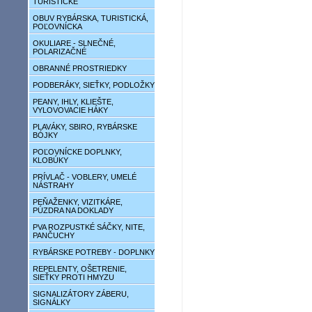
TURISTICKÉ
OBUV RYBÁRSKA, TURISTICKÁ,
POĽOVNÍCKA
OKULIARE - SLNEČNÉ,
POLARIZAČNÉ
OBRANNÉ PROSTRIEDKY
PODBERÁKY, SIEŤKY, PODLOŽKY
PEANY, IHLY, KLIEŠTE,
VYLOVOVACIE HÁKY
PLAVÁKY, SBIRO, RYBÁRSKE
BÓJKY
POĽOVNÍCKE DOPLNKY,
KLOBÚKY
PRÍVLAČ - VOBLERY, UMELÉ
NÁSTRAHY
PEŇAŽENKY, VIZITKÁRE,
PÚZDRA NA DOKLADY
PVA ROZPUSTKÉ SÁČKY, NITE,
PANČUCHY
RYBÁRSKE POTREBY - DOPLNKY
REPELENTY, OŠETRENIE,
SIEŤKY PROTI HMYZU
SIGNALIZÁTORY ZÁBERU,
SIGNÁLKY