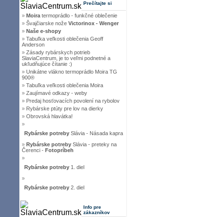
Prečítajte si
»
Moira
termoprádlo - funkčné oblečenie
»
Švajčiarske nože
Victorinox - Wenger
»
Naše e-shopy
»
Tabuľka veľkosti oblečenia Geoff
Anderson
»
Zásady rybárskych potrieb
SlaviaCentrum, je to veľmi podnetné a
ukľudňujúce čítanie :)
»
Unikátne vlákno termoprádlo Moira TG
900®
»
Tabuľka veľkosti oblečenia Moira
»
Zaujímavé odkazy - weby
»
Predaj hosťovacích povolení na rybolov
»
Rybárske ptúty pre lov na dierky
»
Obrovská hlavátka!
»
Rybárske potreby
Slávia - Násada kapra
»
Rybárske potreby
Slávia - preteky na
Čerenci -
Fotopríbeh
»
Rybárske potreby
1. diel
»
Rybárske potreby
2. diel
Info pre
zákazníkov