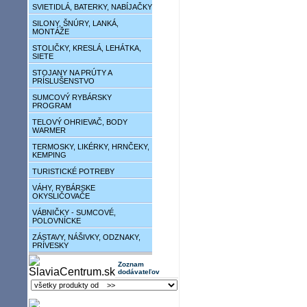
SVIETIDLÁ, BATERKY, NABÍJAČKY
SILONY, ŠNÚRY, LANKÁ,
MONTÁŽE
STOLIČKY, KRESLÁ, LEHÁTKA,
SIETE
STOJANY NA PRÚTY A
PRÍSLUŠENSTVO
SUMCOVÝ RYBÁRSKY
PROGRAM
TELOVÝ OHRIEVAČ, BODY
WARMER
TERMOSKY, LIKÉRKY, HRNČEKY,
KEMPING
TURISTICKÉ POTREBY
VÁHY, RYBÁRSKE
OKYSLIČOVAČE
VÁBNIČKY - SUMCOVÉ,
POLOVNÍCKE
ZÁSTAVY, NÁŠIVKY, ODZNAKY,
PRÍVESKY
Zoznam
dodávateľov