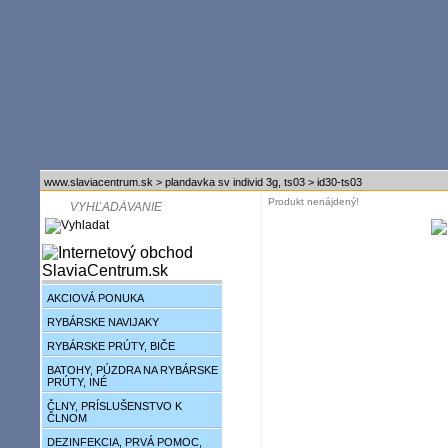
www.slaviacentrum.sk
>
plandavka sv individ 3g, ts03
>
id30-ts03
Produkt nenájdený!
AKCIOVÁ PONUKA
RYBÁRSKE NAVIJAKY
RYBÁRSKE PRÚTY, BIČE
BATOHY, PÚZDRA NA RYBÁRSKE
PRÚTY, INÉ
ČLNY, PRÍSLUŠENSTVO K
ČLNOM
DEZINFEKCIA, PRVÁ POMOC,