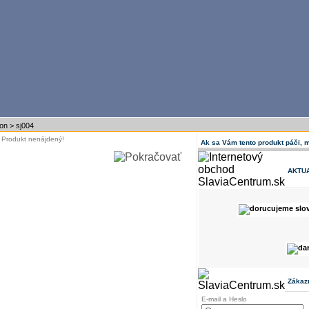
ion
>
sj004
Produkt nenájdený!
Ak sa Vám tento produkt páči, 
AKTU
Zákaz
E-mail a Heslo