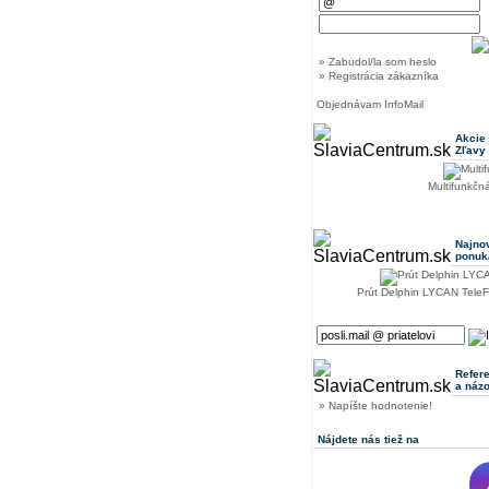
» Zabudol/la som heslo
» Registrácia zákazníka
Objednávam InfoMail
Akcie
Zľavy
Multifunkčn
Najno
ponuk
Prút Delphin LYCAN Tele
Refer
a náz
» Napíšte hodnotenie!
Nájdete nás tiež na