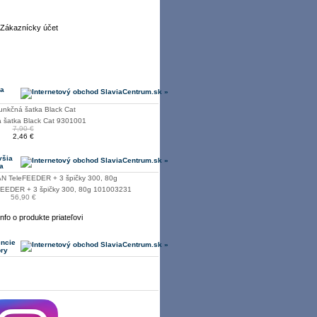
 a
á šatka Black Cat 9301001
7,90 €
2,46 €
všia
a
FEEDER + 3 špičky 300, 80g 101003231
56,90 €
encie
ory