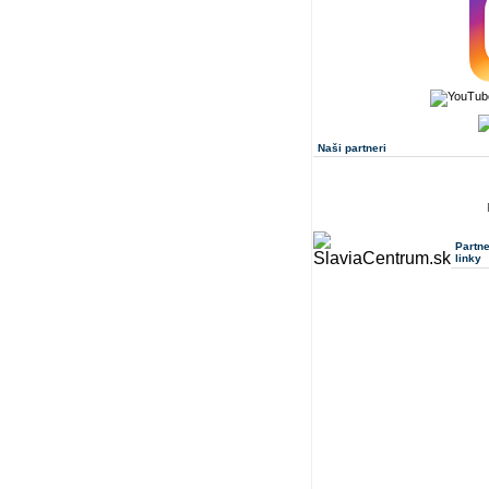
Naši partneri
Partn
linky