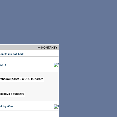
»»
KONTAKTY
môžete mu dať bod:
ALITY
nícky účet