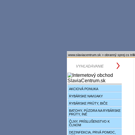
www.slaviacentrum.sk
>
obranný sprej cs trill
AKCIOVÁ PONUKA
RYBÁRSKE NAVIJAKY
RYBÁRSKE PRÚTY, BIČE
BATOHY, PÚZDRA NA RYBÁRSKE
PRÚTY, INÉ
ČLNY, PRÍSLUŠENSTVO K
ČLNOM
DEZINFEKCIA, PRVÁ POMOC,