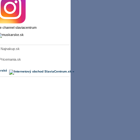
Najnakup.sk
Pricemania.sk
erské