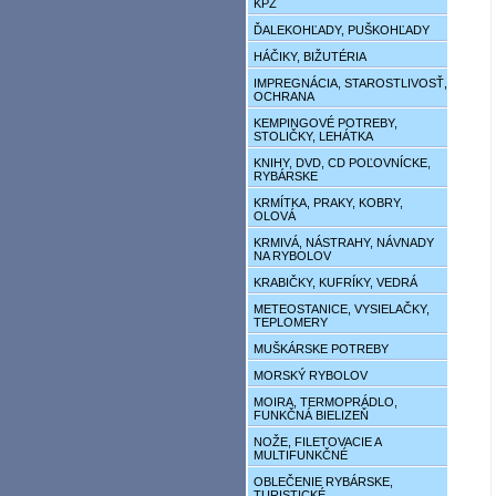
KPZ
ĎALEKOHĽADY, PUŠKOHĽADY
HÁČIKY, BIŽUTÉRIA
IMPREGNÁCIA, STAROSTLIVOSŤ,
OCHRANA
KEMPINGOVÉ POTREBY,
STOLIČKY, LEHÁTKA
KNIHY, DVD, CD POĽOVNÍCKE,
RYBÁRSKE
KRMÍTKA, PRAKY, KOBRY,
OLOVÁ
KRMIVÁ, NÁSTRAHY, NÁVNADY
NA RYBOLOV
KRABIČKY, KUFRÍKY, VEDRÁ
METEOSTANICE, VYSIELAČKY,
TEPLOMERY
MUŠKÁRSKE POTREBY
MORSKÝ RYBOLOV
MOIRA, TERMOPRÁDLO,
FUNKČNÁ BIELIZEŇ
NOŽE, FILETOVACIE A
MULTIFUNKČNÉ
OBLEČENIE RYBÁRSKE,
TURISTICKÉ