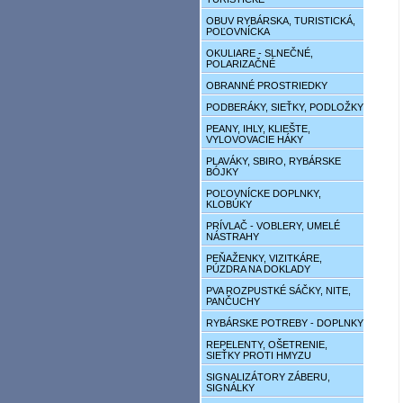
OBUV RYBÁRSKA, TURISTICKÁ,
POĽOVNÍCKA
OKULIARE - SLNEČNÉ,
POLARIZAČNÉ
OBRANNÉ PROSTRIEDKY
PODBERÁKY, SIEŤKY, PODLOŽKY
PEANY, IHLY, KLIEŠTE,
VYLOVOVACIE HÁKY
PLAVÁKY, SBIRO, RYBÁRSKE
BÓJKY
POĽOVNÍCKE DOPLNKY,
KLOBÚKY
PRÍVLAČ - VOBLERY, UMELÉ
NÁSTRAHY
PEŇAŽENKY, VIZITKÁRE,
PÚZDRA NA DOKLADY
PVA ROZPUSTKÉ SÁČKY, NITE,
PANČUCHY
RYBÁRSKE POTREBY - DOPLNKY
REPELENTY, OŠETRENIE,
SIEŤKY PROTI HMYZU
SIGNALIZÁTORY ZÁBERU,
SIGNÁLKY