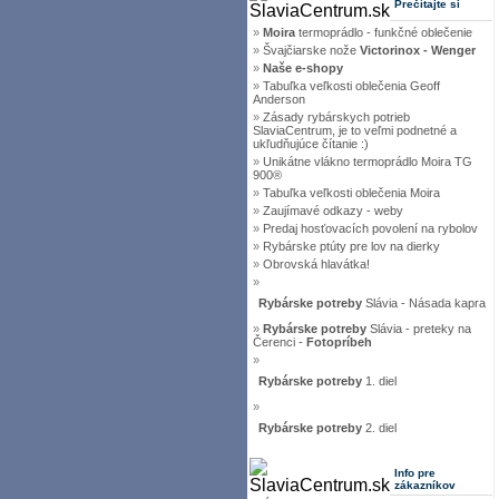
Prečítajte si
»
Moira
termoprádlo - funkčné oblečenie
»
Švajčiarske nože
Victorinox - Wenger
»
Naše e-shopy
»
Tabuľka veľkosti oblečenia Geoff
Anderson
»
Zásady rybárskych potrieb
SlaviaCentrum, je to veľmi podnetné a
ukľudňujúce čítanie :)
»
Unikátne vlákno termoprádlo Moira TG
900®
»
Tabuľka veľkosti oblečenia Moira
»
Zaujímavé odkazy - weby
»
Predaj hosťovacích povolení na rybolov
»
Rybárske ptúty pre lov na dierky
»
Obrovská hlavátka!
»
Rybárske potreby
Slávia - Násada kapra
»
Rybárske potreby
Slávia - preteky na
Čerenci -
Fotopríbeh
»
Rybárske potreby
1. diel
»
Rybárske potreby
2. diel
Info pre
zákazníkov