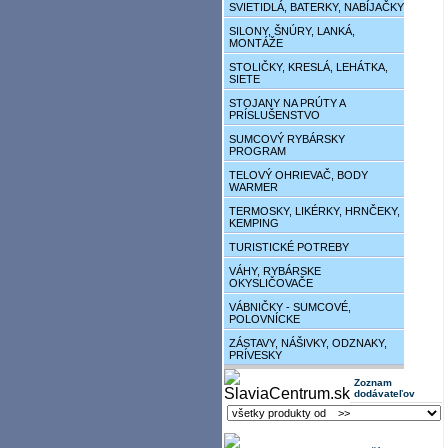
SVIETIDLÁ, BATERKY, NABÍJAČKY
SILONY, ŠNÚRY, LANKÁ,
MONTÁŽE
STOLIČKY, KRESLÁ, LEHÁTKA,
SIETE
STOJANY NA PRÚTY A
PRÍSLUŠENSTVO
SUMCOVÝ RYBÁRSKY
PROGRAM
TELOVÝ OHRIEVAČ, BODY
WARMER
TERMOSKY, LIKÉRKY, HRNČEKY,
KEMPING
TURISTICKÉ POTREBY
VÁHY, RYBÁRSKE
OKYSLIČOVAČE
VÁBNIČKY - SUMCOVÉ,
POLOVNÍCKE
ZÁSTAVY, NÁŠIVKY, ODZNAKY,
PRÍVESKY
Zoznam
dodávateľov