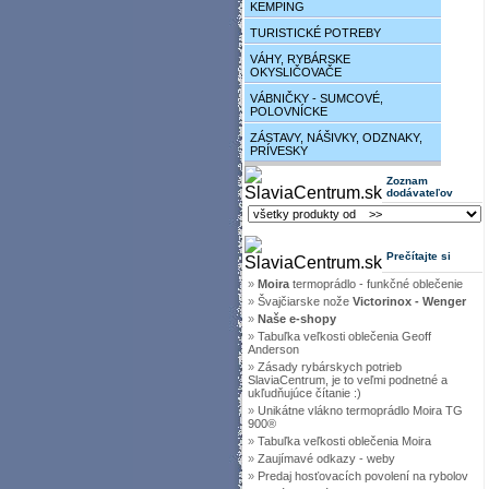
KEMPING
TURISTICKÉ POTREBY
VÁHY, RYBÁRSKE
OKYSLIČOVAČE
VÁBNIČKY - SUMCOVÉ,
POLOVNÍCKE
ZÁSTAVY, NÁŠIVKY, ODZNAKY,
PRÍVESKY
Zoznam
dodávateľov
Prečítajte si
»
Moira
termoprádlo - funkčné oblečenie
»
Švajčiarske nože
Victorinox - Wenger
»
Naše e-shopy
»
Tabuľka veľkosti oblečenia Geoff
Anderson
»
Zásady rybárskych potrieb
SlaviaCentrum, je to veľmi podnetné a
ukľudňujúce čítanie :)
»
Unikátne vlákno termoprádlo Moira TG
900®
»
Tabuľka veľkosti oblečenia Moira
»
Zaujímavé odkazy - weby
»
Predaj hosťovacích povolení na rybolov