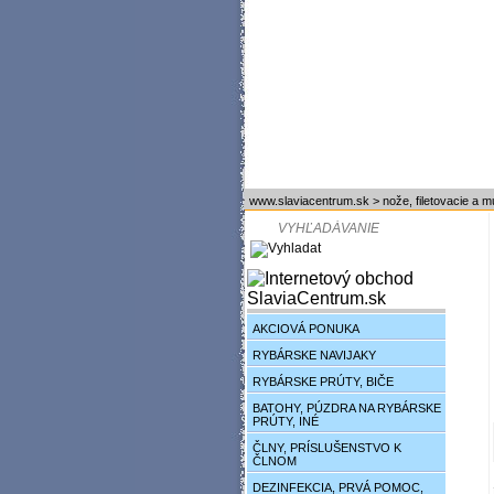
www.slaviacentrum.sk
>
nože, filetovacie a m
AKCIOVÁ PONUKA
RYBÁRSKE NAVIJAKY
RYBÁRSKE PRÚTY, BIČE
BATOHY, PÚZDRA NA RYBÁRSKE
PRÚTY, INÉ
ČLNY, PRÍSLUŠENSTVO K
ČLNOM
DEZINFEKCIA, PRVÁ POMOC,