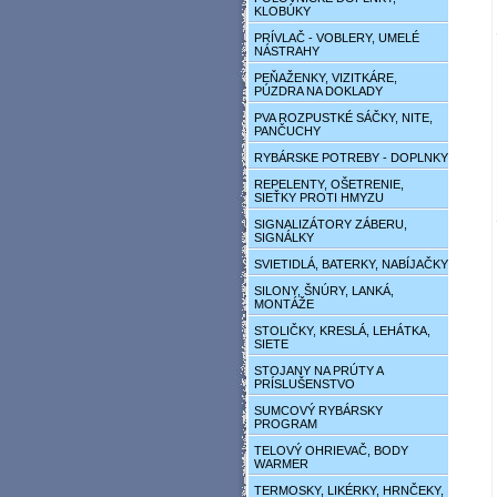
KLOBÚKY
PRÍVLAČ - VOBLERY, UMELÉ
NÁSTRAHY
PEŇAŽENKY, VIZITKÁRE,
PÚZDRA NA DOKLADY
PVA ROZPUSTKÉ SÁČKY, NITE,
PANČUCHY
RYBÁRSKE POTREBY - DOPLNKY
REPELENTY, OŠETRENIE,
SIEŤKY PROTI HMYZU
SIGNALIZÁTORY ZÁBERU,
SIGNÁLKY
SVIETIDLÁ, BATERKY, NABÍJAČKY
SILONY, ŠNÚRY, LANKÁ,
MONTÁŽE
STOLIČKY, KRESLÁ, LEHÁTKA,
SIETE
STOJANY NA PRÚTY A
PRÍSLUŠENSTVO
SUMCOVÝ RYBÁRSKY
PROGRAM
TELOVÝ OHRIEVAČ, BODY
WARMER
TERMOSKY, LIKÉRKY, HRNČEKY,