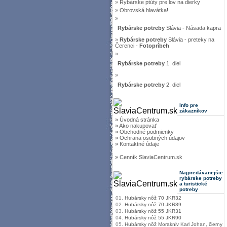
»
Rybárske ptúty pre lov na dierky
»
Obrovská hlavátka!
»
Rybárske potreby
Slávia - Násada kapra
»
Rybárske potreby
Slávia - preteky na
Čerenci -
Fotopríbeh
»
Rybárske potreby
1. diel
»
Rybárske potreby
2. diel
Info pre
zákazníkov
» Úvodná stránka
» Ako nakupovať
» Obchodné podmienky
» Ochrana osobných údajov
» Kontaktné údaje
» Cenník SlaviaCentrum.sk
Najpredávanejšie
rybárske potreby
a turistické
potreby
01.
Hubársky nôž 70 JKR32
02.
Hubársky nôž 70 JKR89
03.
Hubársky nôž 55 JKR31
04.
Hubársky nôž 55 JKR90
05.
Hubársky nôž Morakniv Karl Johan, čierny