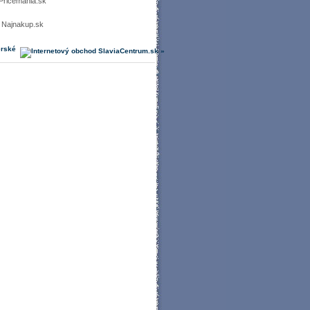
Pricemania.sk
Najnakup.sk
erské