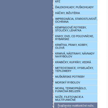
KPZ
ĎALEKOHĽADY, PUŠKOHĽADY
HÁČIKY, BIŽUTÉRIA
IMPREGNÁCIA, STAROSTLIVOSŤ,
OCHRANA
KEMPINGOVÉ POTREBY,
STOLIČKY, LEHÁTKA
KNIHY, DVD, CD POĽOVNÍCKE,
RYBÁRSKE
KRMÍTKA, PRAKY, KOBRY,
OLOVÁ
KRMIVÁ, NÁSTRAHY, NÁVNADY
NA RYBOLOV
KRABIČKY, KUFRÍKY, VEDRÁ
METEOSTANICE, VYSIELAČKY,
TEPLOMERY
MUŠKÁRSKE POTREBY
MORSKÝ RYBOLOV
MOIRA, TERMOPRÁDLO,
FUNKČNÁ BIELIZEŇ
NOŽE, FILETOVACIE A
MULTIFUNKČNÉ
Švajčiarske multifunkčné nože,