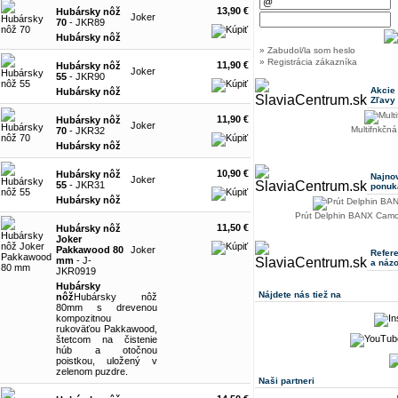
13,90 €
Hubársky nôž
Joker
70
- JKR89
Hubársky nôž
» Zabudol/la som heslo
» Registrácia zákazníka
11,90 €
Hubársky nôž
Joker
55
- JKR90
Akcie
Hubársky nôž
Zľavy
11,90 €
Hubársky nôž
Joker
Multifnkčn
70
- JKR32
Hubársky nôž
10,90 €
Hubársky nôž
Najno
Joker
55
- JKR31
ponuk
Hubársky nôž
Prút Delphin BANX Camo
11,50 €
Hubársky nôž
Joker
Pakkawood 80
Joker
Refer
mm
- J-
a náz
JKR0919
Hubársky
Nájdete nás tiež na
nôž
Hubársky nôž
80mm s drevenou
kompozitnou
rukoväťou Pakkawood,
štetcom na čistenie
húb a otočnou
poistkou, uložený v
zelenom puzdre.
Naši partneri