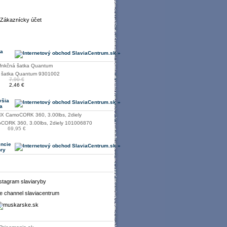
 a
á šatka Quantum 9301002
7,90 €
2,46 €
všia
a
CORK 360, 3.00lbs, 2diely 101006870
69,95 €
encie
ory