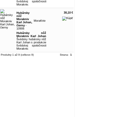
švédskej spoločnosti
Morakniv.
30,10 €
Hubársky
nôž
Morakniv
MoraKniv
Karl Johan,
čierny
-
10906
Hubársky nôž
Morakniv Karl Johan
Švédsky hubársky nôž
Karl Johan s produkcie
švédskej spoločnosti
Morakniv.
Produkty 1 až 9 (celkovo 9)
Strana:
1