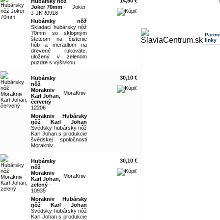
14,50 €
Hubársky nôž
Joker 70mm
-
Joker
J-JKR0918
Hubársky nôž
Skladací hubársky nôž
70mm so sklopným
Partn
štetcom na čistenie
linky
húb a meradlom na
drevené rukoväte,
uložený v zelenom
puzdre s výšivkou.
30,10 €
Hubársky
nôž
Morakniv
MoraKniv
Karl Johan,
červený
-
12206
Morakniv Hubársky
nôž Karl Johan
Švédsky hubársky nôž
Karl Johan s produkcie
švédskej spoločnosti
Morakniv.
30,10 €
Hubársky
nôž
Morakniv
MoraKniv
Karl Johan,
zelený
-
10935
Morakniv Hubársky
nôž Karl Johan
Švédsky hubársky nôž
Karl Johan s produkcie