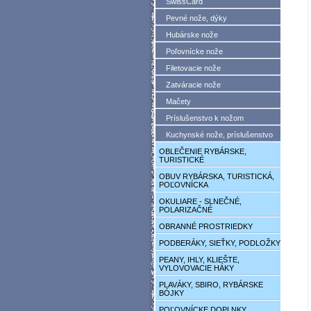
SwissCard
Pevné nože, dýky
Hubárske nože
Poľovnícke nože
Filetovacie nože
Zatváracie nože
Mačety
Príslušenstvo k nožom
Kuchynské nože, príslušenstvo
OBLEČENIE RYBÁRSKE,
TURISTICKÉ
OBUV RYBÁRSKA, TURISTICKÁ,
POĽOVNÍCKA
OKULIARE - SLNEČNÉ,
POLARIZAČNÉ
OBRANNÉ PROSTRIEDKY
PODBERÁKY, SIEŤKY, PODLOŽKY
PEANY, IHLY, KLIEŠTE,
VYLOVOVACIE HÁKY
PLAVÁKY, SBIRO, RYBÁRSKE
BÓJKY
POĽOVNÍCKE DOPLNKY,