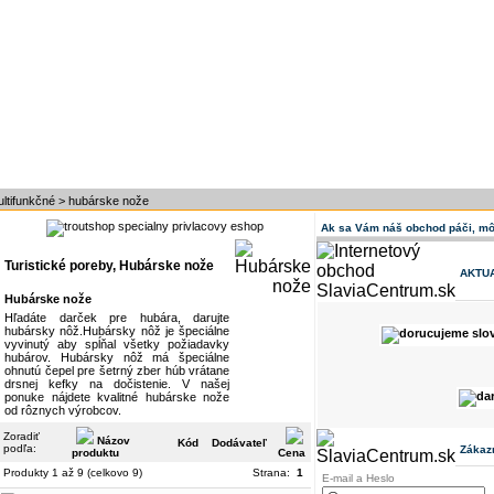
ultifunkčné
>
hubárske nože
Ak sa Vám náš obchod páči, mô
Turistické poreby, Hubárske nože
AKTU
Hubárske nože
Hľadáte darček pre hubára, darujte
hubársky nôž.Hubársky nôž je špeciálne
vyvinutý aby spĺňal všetky požiadavky
hubárov. Hubársky nôž má špeciálne
ohnutú čepel pre šetrný zber húb vrátane
drsnej kefky na dočistenie. V našej
ponuke nájdete kvalitné hubárske nože
od rôznych výrobcov.
Zoradiť
Názov
Kód
Dodávateľ
podľa:
Zákaz
produktu
Cena
Produkty 1 až 9 (celkovo 9)
Strana:
1
E-mail a Heslo