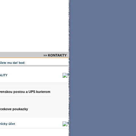
»»
KONTAKTY
žete mu dať bod:
ALITY
nícky účet