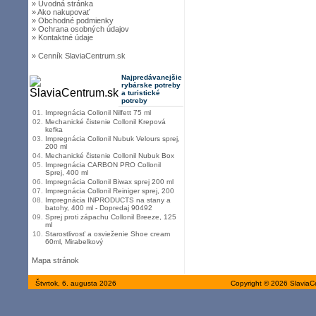
» Úvodná stránka
» Ako nakupovať
» Obchodné podmienky
» Ochrana osobných údajov
» Kontaktné údaje
» Cenník SlaviaCentrum.sk
Najpredávanejšie
rybárske potreby
a turistické
potreby
01.
Impregnácia Collonil Nilfett 75 ml
02.
Mechanické čistenie Collonil Krepová
kefka
03.
Impregnácia Collonil Nubuk Velours sprej,
200 ml
04.
Mechanické čistenie Collonil Nubuk Box
05.
Impregnácia CARBON PRO Collonil
Sprej, 400 ml
06.
Impregnácia Collonil Biwax sprej 200 ml
07.
Impregnácia Collonil Reiniger sprej, 200
08.
Impregnácia INPRODUCTS na stany a
batohy, 400 ml - Dopredaj 90492
09.
Sprej proti zápachu Collonil Breeze, 125
ml
10.
Starostlivosť a osvieženie Shoe cream
60ml, Mirabelkový
Mapa stránok
Štvrtok, 6. augusta 2026
Copyright © 2026 SlaviaC