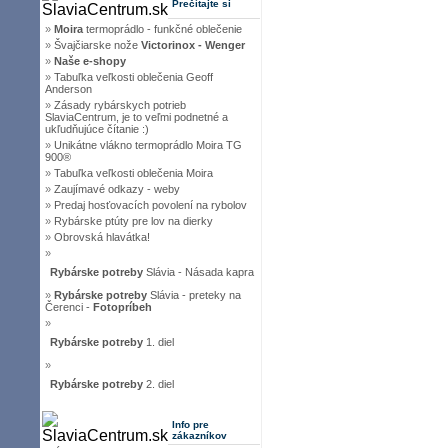
Prečítajte si
»
Moira
termoprádlo - funkčné oblečenie
»
Švajčiarske nože
Victorinox - Wenger
»
Naše e-shopy
»
Tabuľka veľkosti oblečenia Geoff
Anderson
»
Zásady rybárskych potrieb
SlaviaCentrum, je to veľmi podnetné a
ukľudňujúce čítanie :)
»
Unikátne vlákno termoprádlo Moira TG
900®
»
Tabuľka veľkosti oblečenia Moira
»
Zaujímavé odkazy - weby
»
Predaj hosťovacích povolení na rybolov
»
Rybárske ptúty pre lov na dierky
»
Obrovská hlavátka!
»
Rybárske potreby
Slávia - Násada kapra
»
Rybárske potreby
Slávia - preteky na
Čerenci -
Fotopríbeh
»
Rybárske potreby
1. diel
»
Rybárske potreby
2. diel
Info pre
zákazníkov