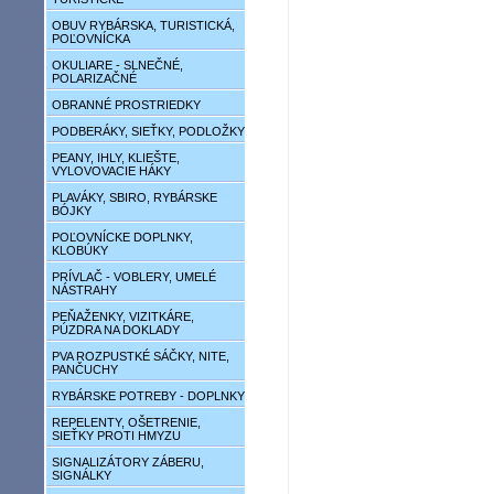
OBUV RYBÁRSKA, TURISTICKÁ,
POĽOVNÍCKA
OKULIARE - SLNEČNÉ,
POLARIZAČNÉ
OBRANNÉ PROSTRIEDKY
PODBERÁKY, SIEŤKY, PODLOŽKY
PEANY, IHLY, KLIEŠTE,
VYLOVOVACIE HÁKY
PLAVÁKY, SBIRO, RYBÁRSKE
BÓJKY
POĽOVNÍCKE DOPLNKY,
KLOBÚKY
PRÍVLAČ - VOBLERY, UMELÉ
NÁSTRAHY
PEŇAŽENKY, VIZITKÁRE,
PÚZDRA NA DOKLADY
PVA ROZPUSTKÉ SÁČKY, NITE,
PANČUCHY
RYBÁRSKE POTREBY - DOPLNKY
REPELENTY, OŠETRENIE,
SIEŤKY PROTI HMYZU
SIGNALIZÁTORY ZÁBERU,
SIGNÁLKY