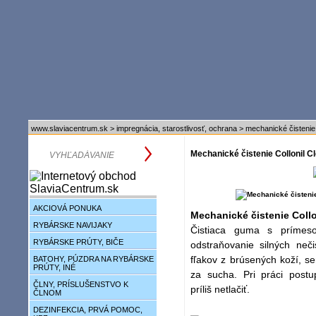
www.slaviacentrum.sk
>
impregnácia, starostlivosť, ochrana
>
mechanické čistenie 
Mechanické čistenie Collonil C
AKCIOVÁ PONUKA
Mechanické čistenie Collo
RYBÁRSKE NAVIJAKY
Čistiaca guma s prímes
RYBÁRSKE PRÚTY, BIČE
odstraňovanie silných neči
fľakov z brúsených koží, s
BATOHY, PÚZDRA NA RYBÁRSKE
PRÚTY, INÉ
za sucha. Pri práci postu
ČLNY, PRÍSLUŠENSTVO K
príliš netlačiť.
ČLNOM
DEZINFEKCIA, PRVÁ POMOC,