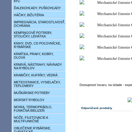
KPZ
ĎALEKOHĽADY, PUŠKOHĽADY
HÁČIKY, BIŽUTÉRIA
IMPREGNÁCIA, STAROSTLIVOSŤ,
OCHRANA
KEMPINGOVÉ POTREBY,
STOLIČKY, LEHÁTKA
KNIHY, DVD, CD POĽOVNÍCKE,
RYBÁRSKE
KRMÍTKA, PRAKY, KOBRY,
OLOVÁ
KRMIVÁ, NÁSTRAHY, NÁVNADY
NA RYBOLOV
KRABIČKY, KUFRÍKY, VEDRÁ
METEOSTANICE, VYSIELAČKY,
Dostupnosť tovaru: na sklade - exp
TEPLOMERY
MUŠKÁRSKE POTREBY
MORSKÝ RYBOLOV
MOIRA, TERMOPRÁDLO,
Odporúčané produkty
FUNKČNÁ BIELIZEŇ
NOŽE, FILETOVACIE A
MULTIFUNKČNÉ
OBLEČENIE RYBÁRSKE,
TURISTICKÉ