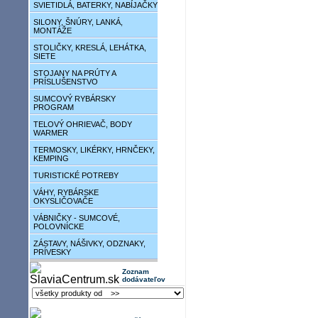
SVIETIDLÁ, BATERKY, NABÍJAČKY
SILONY, ŠNÚRY, LANKÁ,
MONTÁŽE
STOLIČKY, KRESLÁ, LEHÁTKA,
SIETE
STOJANY NA PRÚTY A
PRÍSLUŠENSTVO
SUMCOVÝ RYBÁRSKY
PROGRAM
TELOVÝ OHRIEVAČ, BODY
WARMER
TERMOSKY, LIKÉRKY, HRNČEKY,
KEMPING
TURISTICKÉ POTREBY
VÁHY, RYBÁRSKE
OKYSLIČOVAČE
VÁBNIČKY - SUMCOVÉ,
POLOVNÍCKE
ZÁSTAVY, NÁŠIVKY, ODZNAKY,
PRÍVESKY
Zoznam
dodávateľov