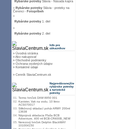
Rybárske potreby
Slávia - Násada kapra
»
Rybárske potreby
Slávia - preteky na
Čerenci -
Fotopríbeh
»
Rybárske potreby
1. diel
»
Rybárske potreby
2. diel
Info pre
zákazníkov
» Úvodná stránka
» Ako nakupovať
» Obchodné podmienky
» Ochrana osobných údajov
» Kontaktné údaje
» Cenník SlaviaCentrum.sk
Najpredávanejšie
rybárske potreby
a turistické
potreby
01.
Termo hrnček DAM 8950 001
02.
Kanister, Vak na vodu, 10 litrov
ACS070017
03.
Silikónový skladací pohár ARMY 200ml
13638
04.
Nápojová skladacia Fľaša BCB
Adventure, 400 ml BCB-CR400B_NEW
05.
Nerezový hrnček Delphin BlackWAY
101004150