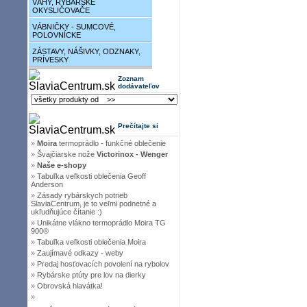
VÁHY, RYBÁRSKE
OKYSLIČOVAČE
VÁBNIČKY - SUMCOVÉ,
POLOVNÍCKE
ZÁSTAVY, NÁŠIVKY, ODZNAKY,
PRÍVESKY
Zoznam
dodávateľov
Prečítajte si
»
Moira
termoprádlo - funkčné oblečenie
»
Švajčiarske nože
Victorinox - Wenger
»
Naše e-shopy
»
Tabuľka veľkosti oblečenia Geoff
Anderson
»
Zásady rybárskych potrieb
SlaviaCentrum, je to veľmi podnetné a
ukľudňujúce čítanie :)
»
Unikátne vlákno termoprádlo Moira TG
900®
»
Tabuľka veľkosti oblečenia Moira
»
Zaujímavé odkazy - weby
»
Predaj hosťovacích povolení na rybolov
»
Rybárske ptúty pre lov na dierky
»
Obrovská hlavátka!
»