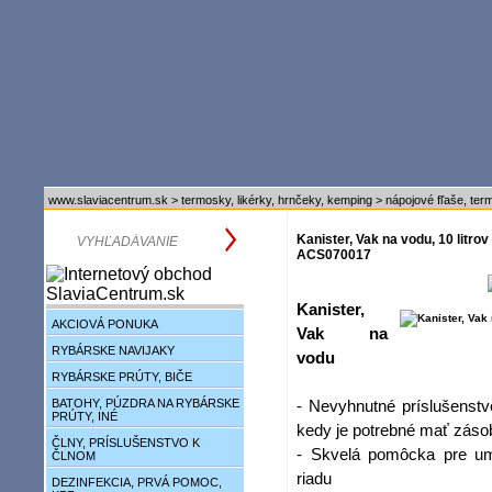
www.slaviacentrum.sk
>
termosky, likérky, hrnčeky, kemping
>
nápojové fľaše, te
Kanister, Vak na vodu, 10 litrov 
ACS070017
Kanister,
AKCIOVÁ PONUKA
Vak na
RYBÁRSKE NAVIJAKY
vodu
RYBÁRSKE PRÚTY, BIČE
BATOHY, PÚZDRA NA RYBÁRSKE
- Nevyhnutné príslušenstvo
PRÚTY, INÉ
kedy je potrebné mať záso
ČLNY, PRÍSLUŠENSTVO K
- Skvelá pomôcka pre um
ČLNOM
riadu
DEZINFEKCIA, PRVÁ POMOC,