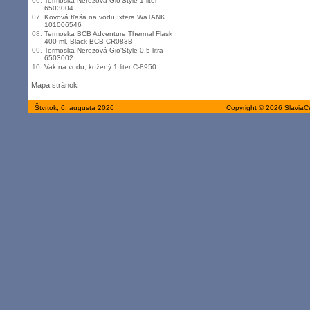
06.
Termoska Nerezová Gio'Style 1 liter
6503004
07.
Kovová fľaša na vodu Ixtera WaTANK
101006546
08.
Termoska BCB Adventure Thermal Flask
400 ml, Black BCB-CR083B
09.
Termoska Nerezová Gio'Style 0,5 litra
6503002
10.
Vak na vodu, kožený 1 liter C-8950
Mapa stránok
Štvrtok, 6. augusta 2026
Copyright © 2026 SlaviaC