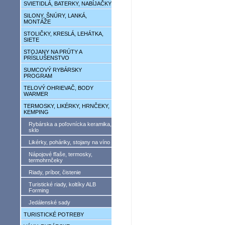
SVIETIDLÁ, BATERKY, NABÍJAČKY
SILONY, ŠNÚRY, LANKÁ,
MONTÁŽE
STOLIČKY, KRESLÁ, LEHÁTKA,
SIETE
STOJANY NA PRÚTY A
PRÍSLUŠENSTVO
SUMCOVÝ RYBÁRSKY
PROGRAM
TELOVÝ OHRIEVAČ, BODY
WARMER
TERMOSKY, LIKÉRKY, HRNČEKY,
KEMPING
Rybárska a poľovnícka keramika,
sklo
Likérky, poháriky, stojany na víno
Nápojové fľaše, termosky,
termohrnčeky
Riady, príbor, čistenie
Turistické riady, koltíky ALB
Forming
Jedálenské sady
TURISTICKÉ POTREBY