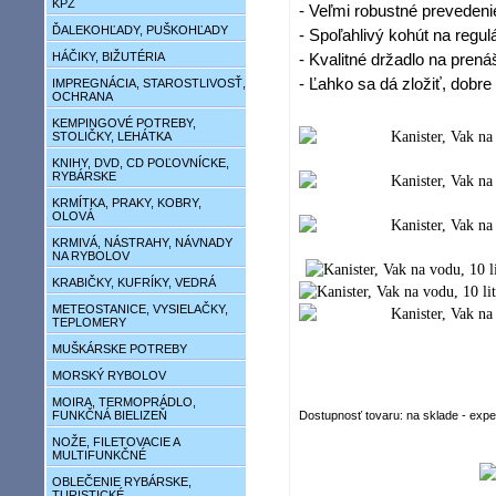
KPZ
- Veľmi robustné prevedeni
ĎALEKOHĽADY, PUŠKOHĽADY
- Spoľahlivý kohút na regul
HÁČIKY, BIŽUTÉRIA
- Kvalitné držadlo na prená
- Ľahko sa dá zložiť, dobre
IMPREGNÁCIA, STAROSTLIVOSŤ,
OCHRANA
KEMPINGOVÉ POTREBY,
STOLIČKY, LEHÁTKA
KNIHY, DVD, CD POĽOVNÍCKE,
RYBÁRSKE
KRMÍTKA, PRAKY, KOBRY,
OLOVÁ
KRMIVÁ, NÁSTRAHY, NÁVNADY
NA RYBOLOV
KRABIČKY, KUFRÍKY, VEDRÁ
METEOSTANICE, VYSIELAČKY,
TEPLOMERY
MUŠKÁRSKE POTREBY
MORSKÝ RYBOLOV
MOIRA, TERMOPRÁDLO,
FUNKČNÁ BIELIZEŇ
Dostupnosť tovaru: na sklade - exp
NOŽE, FILETOVACIE A
MULTIFUNKČNÉ
OBLEČENIE RYBÁRSKE,
TURISTICKÉ