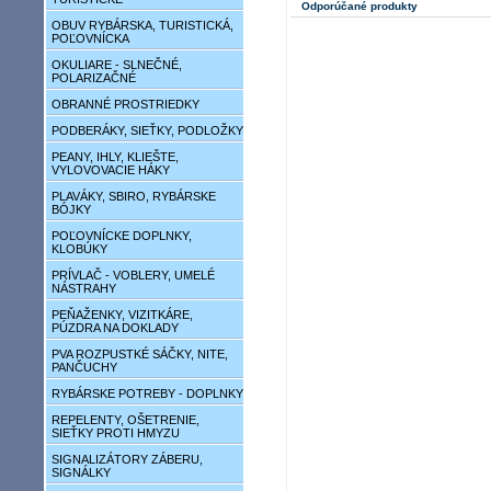
Odporúčané produkty
OBUV RYBÁRSKA, TURISTICKÁ,
POĽOVNÍCKA
OKULIARE - SLNEČNÉ,
POLARIZAČNÉ
OBRANNÉ PROSTRIEDKY
PODBERÁKY, SIEŤKY, PODLOŽKY
PEANY, IHLY, KLIEŠTE,
VYLOVOVACIE HÁKY
PLAVÁKY, SBIRO, RYBÁRSKE
BÓJKY
POĽOVNÍCKE DOPLNKY,
KLOBÚKY
PRÍVLAČ - VOBLERY, UMELÉ
NÁSTRAHY
PEŇAŽENKY, VIZITKÁRE,
PÚZDRA NA DOKLADY
PVA ROZPUSTKÉ SÁČKY, NITE,
PANČUCHY
RYBÁRSKE POTREBY - DOPLNKY
REPELENTY, OŠETRENIE,
SIEŤKY PROTI HMYZU
SIGNALIZÁTORY ZÁBERU,
SIGNÁLKY