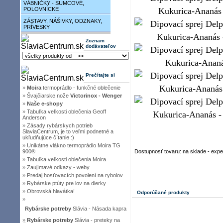
VÁBNIČKY - SUMCOVÉ,
POLOVNÍCKE
ZÁSTAVY, NÁŠIVKY, ODZNAKY,
PRÍVESKY
Zoznam
dodávateľov
Prečítajte si
»
Moira
termoprádlo - funkčné oblečenie
»
Švajčiarske nože
Victorinox - Wenger
»
Naše e-shopy
»
Tabuľka veľkosti oblečenia Geoff
Anderson
»
Zásady rybárskych potrieb
SlaviaCentrum, je to veľmi podnetné a
ukľudňujúce čítanie :)
»
Unikátne vlákno termoprádlo Moira TG
900®
Dostupnosť tovaru: na sklade - exp
»
Tabuľka veľkosti oblečenia Moira
»
Zaujímavé odkazy - weby
»
Predaj hosťovacích povolení na rybolov
»
Rybárske ptúty pre lov na dierky
»
Obrovská hlavátka!
Odporúčané produkty
»
Rybárske potreby
Slávia - Násada kapra
»
Rybárske potreby
Slávia - preteky na