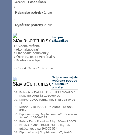
Čerenci -
Fotopríbeh
»
Rybárske potreby
1. diel
»
Rybárske potreby
2. diel
Info pre
zákazníkov
» Úvodná stránka
» Ako nakupovať
» Obchodné podmienky
» Ochrana osobných údajov
» Kontaktné údaje
» Cenník SlaviaCentrum.sk
Najpredávanejšie
rybárske potreby
a turistické
potreby
01.
Pellet box Delphin Reaxe READY&GO /
Kukurica-Ananás 101006479
02.
Krmivo CUKK Tonna mix, 3 kg 558 0401-
11
03.
Krmivo Cukk NASHI Patentka 1kg 558
0389
04.
Dipovací sprej Delphin AromaX, Kukurica-
Ananás 101004674
05.
Pelety Esox Premium 1 kg, 20mm 25005
06.
BENZAR MIX KŔMNA ZMES 1kg, Na
tečúcu vodu syr 94005-054
07.
Dipovací sprej Delphin AromaX, Mušľa-