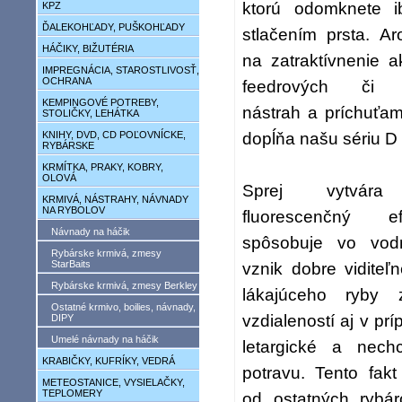
ktorú odomknete 
KPZ
ĎALEKOHĽADY, PUŠKOHĽADY
stlačením prsta. A
HÁČIKY, BIŽUTÉRIA
na zatraktívnenie 
IMPREGNÁCIA, STAROSTLIVOSŤ,
OCHRANA
feedrových či 
KEMPINGOVÉ POTREBY,
nástrah a príchuťam
STOLIČKY, LEHÁTKA
dopĺňa našu sériu 
KNIHY, DVD, CD POĽOVNÍCKE,
RYBÁRSKE
KRMÍTKA, PRAKY, KOBRY,
OLOVÁ
Sprej vytvára
KRMIVÁ, NÁSTRAHY, NÁVNADY
NA RYBOLOV
fluorescenčný 
Návnady na háčik
spôsobuje vo vod
Rybárske krmivá, zmesy
StarBaits
vznik dobre vidite
Rybárske krmivá, zmesy Berkley
lákajúceho ryby 
Ostatné krmivo, boilies, návnady,
vzdialeností aj v pr
DIPY
Umelé návnady na háčik
letargické a nechc
KRABIČKY, KUFRÍKY, VEDRÁ
potravu. Tento fakt
METEOSTANICE, VYSIELAČKY,
TEPLOMERY
od ostatných rybár