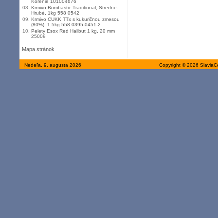
Korenie 101004676
08.
Krmivo Bombastic Traditional, Stredne-
Hrubé, 1kg 558 0542
09.
Krmivo CUKK TTx s kukuričnou zmesou
(80%), 1.5kg 558 0395-0451-2
10.
Pelety Esox Red Halibut 1 kg, 20 mm
25009
Mapa stránok
Nedeľa, 9. augusta 2026
Copyright © 2026 SlaviaC