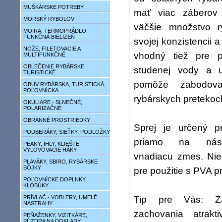
MUŠKÁRSKE POTREBY
mať viac záberov
MORSKÝ RYBOLOV
väčšie množstvo 
MOIRA, TERMOPRÁDLO,
FUNKČNÁ BIELIZEŇ
svojej konzistencii a
NOŽE, FILETOVACIE A
vhodný tiež pre p
MULTIFUNKČNÉ
OBLEČENIE RYBÁRSKE,
studenej vody a 
TURISTICKÉ
pomôže zabodov
OBUV RYBÁRSKA, TURISTICKÁ,
POĽOVNÍCKA
rybárskych pretekoc
OKULIARE - SLNEČNÉ,
POLARIZAČNÉ
OBRANNÉ PROSTRIEDKY
Sprej je určený pr
PODBERÁKY, SIEŤKY, PODLOŽKY
priamo na nást
PEANY, IHLY, KLIEŠTE,
VYLOVOVACIE HÁKY
vnadiacu zmes. Nie
PLAVÁKY, SBIRO, RYBÁRSKE
BÓJKY
pre použitie s PVA p
POĽOVNÍCKE DOPLNKY,
KLOBÚKY
Tip pre Vás: Z
PRÍVLAČ - VOBLERY, UMELÉ
NÁSTRAHY
zachovania atrakti
PEŇAŽENKY, VIZITKÁRE,
PÚZDRA NA DOKLADY