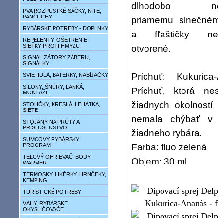
dlhodobo nevy
PVA ROZPUSTKÉ SÁČKY, NITE,
PANČUCHY
priamemu slnečném
RYBÁRSKE POTREBY - DOPLNKY
a fľaštičky nen
REPELENTY, OŠETRENIE,
SIEŤKY PROTI HMYZU
otvorené.
SIGNALIZÁTORY ZÁBERU,
SIGNÁLKY
Príchuť: Kukuric
SVIETIDLÁ, BATERKY, NABÍJAČKY
SILONY, ŠNÚRY, LANKÁ,
Príchuť, ktorá n
MONTÁŽE
žiadnych okolností
STOLIČKY, KRESLÁ, LEHÁTKA,
SIETE
nemala chýbať v 
STOJANY NA PRÚTY A
PRÍSLUŠENSTVO
žiadneho rybára.
SUMCOVÝ RYBÁRSKY
Farba: fluo zelená
PROGRAM
TELOVÝ OHRIEVAČ, BODY
Objem: 30 ml
WARMER
TERMOSKY, LIKÉRKY, HRNČEKY,
KEMPING
TURISTICKÉ POTREBY
VÁHY, RYBÁRSKE
OKYSLIČOVAČE