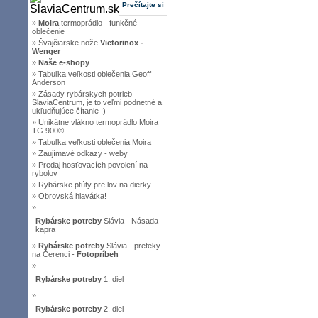
Prečítajte si
»
Moira
termoprádlo - funkčné
oblečenie
»
Švajčiarske nože
Victorinox -
Wenger
»
Naše e-shopy
»
Tabuľka veľkosti oblečenia Geoff
Anderson
»
Zásady rybárskych potrieb
SlaviaCentrum, je to veľmi podnetné a
ukľudňujúce čítanie :)
»
Unikátne vlákno termoprádlo Moira
TG 900®
»
Tabuľka veľkosti oblečenia Moira
»
Zaujímavé odkazy - weby
»
Predaj hosťovacích povolení na
rybolov
»
Rybárske ptúty pre lov na dierky
»
Obrovská hlavátka!
»
Rybárske potreby
Slávia - Násada
kapra
»
Rybárske potreby
Slávia - preteky
na Čerenci -
Fotopríbeh
»
Rybárske potreby
1. diel
»
Rybárske potreby
2. diel