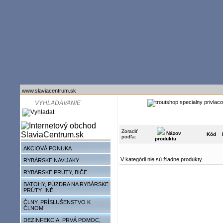
www.slaviacentrum.sk
Zoradiť
Názov
Kód
podľa:
produktu
AKCIOVÁ PONUKA
V kategórii nie sú žiadne produkty.
RYBÁRSKE NAVIJAKY
RYBÁRSKE PRÚTY, BIČE
BATOHY, PÚZDRA NA RYBÁRSKE
PRÚTY, INÉ
ČLNY, PRÍSLUŠENSTVO K
ČLNOM
DEZINFEKCIA, PRVÁ POMOC,