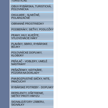
TURISTICKÉ
OBUV RYBÁRSKA, TURISTICKÁ,
POĽOVNÍCKA
OKULIARE - SLNEČNÉ,
POLARIZAČNÉ
OBRANNÉ PROSTRIEDKY
PODBERÁKY, SIEŤKY, PODLOŽKY
PEANY, IHLY, KLIEŠTE,
VYLOVOVACIE HÁKY
PLAVÁKY, SBIRO, RYBÁRSKE
BÓJKY
POĽOVNÍCKE DOPLNKY,
KLOBÚKY
PRÍVLAČ - VOBLERY, UMELÉ
NÁSTRAHY
PEŇAŽENKY, VIZITKÁRE,
PÚZDRA NA DOKLADY
PVA ROZPUSTKÉ SÁČKY, NITE,
PANČUCHY
RYBÁRSKE POTREBY - DOPLNKY
REPELENTY, OŠETRENIE,
SIEŤKY PROTI HMYZU
SIGNALIZÁTORY ZÁBERU,
SIGNÁLKY