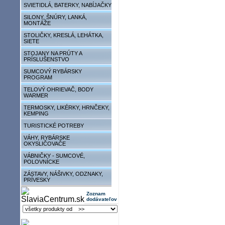
SVIETIDLÁ, BATERKY, NABÍJAČKY
SILONY, ŠNÚRY, LANKÁ,
MONTÁŽE
STOLIČKY, KRESLÁ, LEHÁTKA,
SIETE
STOJANY NA PRÚTY A
PRÍSLUŠENSTVO
SUMCOVÝ RYBÁRSKY
PROGRAM
TELOVÝ OHRIEVAČ, BODY
WARMER
TERMOSKY, LIKÉRKY, HRNČEKY,
KEMPING
TURISTICKÉ POTREBY
VÁHY, RYBÁRSKE
OKYSLIČOVAČE
VÁBNIČKY - SUMCOVÉ,
POLOVNÍCKE
ZÁSTAVY, NÁŠIVKY, ODZNAKY,
PRÍVESKY
Zoznam
dodávateľov