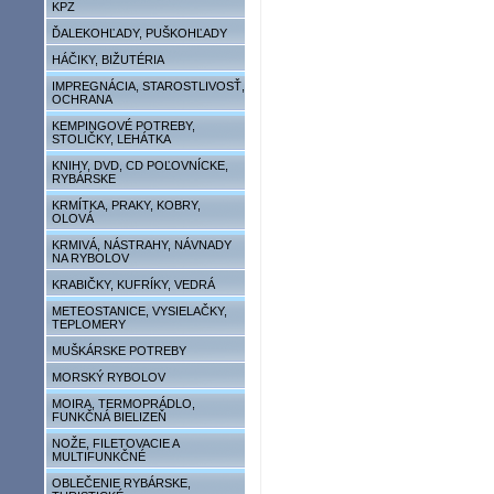
KPZ
ĎALEKOHĽADY, PUŠKOHĽADY
HÁČIKY, BIŽUTÉRIA
IMPREGNÁCIA, STAROSTLIVOSŤ,
OCHRANA
KEMPINGOVÉ POTREBY,
STOLIČKY, LEHÁTKA
KNIHY, DVD, CD POĽOVNÍCKE,
RYBÁRSKE
KRMÍTKA, PRAKY, KOBRY,
OLOVÁ
KRMIVÁ, NÁSTRAHY, NÁVNADY
NA RYBOLOV
KRABIČKY, KUFRÍKY, VEDRÁ
METEOSTANICE, VYSIELAČKY,
TEPLOMERY
MUŠKÁRSKE POTREBY
MORSKÝ RYBOLOV
MOIRA, TERMOPRÁDLO,
FUNKČNÁ BIELIZEŇ
NOŽE, FILETOVACIE A
MULTIFUNKČNÉ
OBLEČENIE RYBÁRSKE,