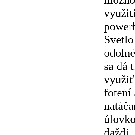
využit
power
Svetlo
odolné
sa dá t
využiť 
fotení 
natáča
úlovko
daždi.