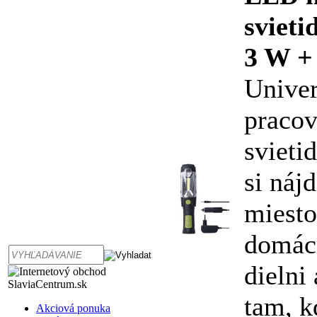
sviet
3 W +
Univer
praco
svietid
si náj
miesto
domácn
dielni
tam, k
Akciová ponuka