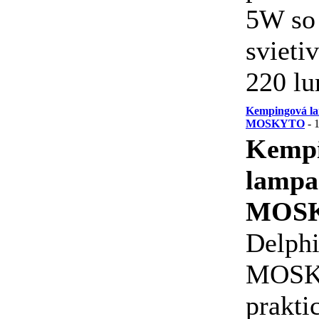
5W so
svieti
220 l
Kempingová la
MOSKYTO
- 
Kemp
lampa
MOS
Delph
MOSK
prakti