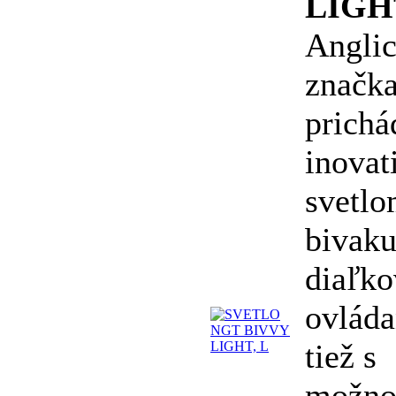
LIGH
Angli
značk
prichá
inova
svetlo
bivaku
diaľk
ovlád
tiež s
možno