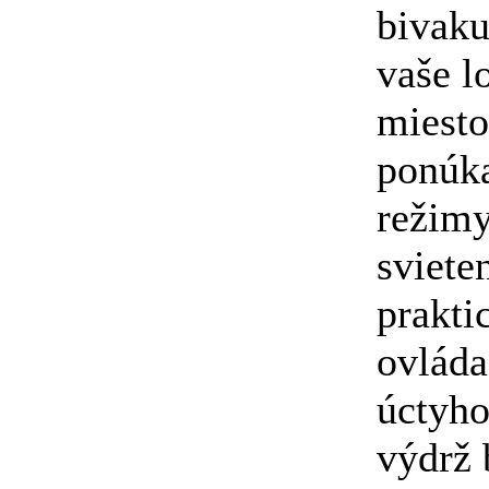
bivaku
vaše l
miest
ponúk
režim
svieten
prakti
ovláda
úctyh
výdrž 