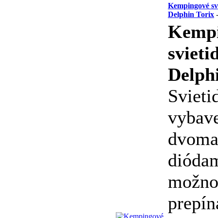
Kempingové svi
Delphin Torix
-
Kempi
svieti
Delph
Svieti
vybav
dvom
diódam
možno
prepín