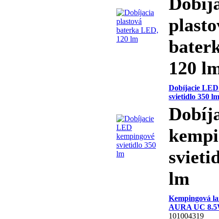
Dobíj
plasto
bater
120 l
Dobíjacie LED
svietidlo 350 l
Dobíj
kempi
svieti
lm
Kempingová la
AURA UC 8.
101004319