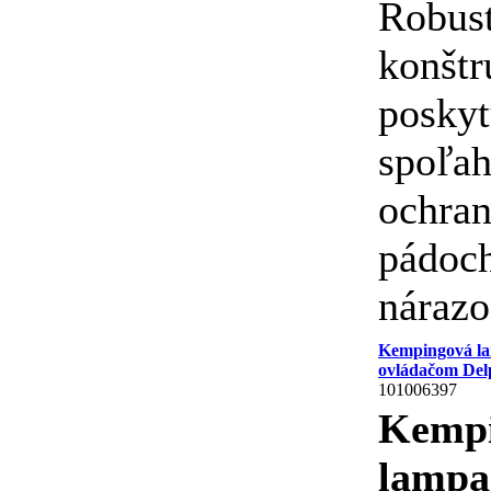
Robus
konštr
poskyt
spoľah
ochran
pádoch
nárazo
Kempingová la
ovládačom De
101006397
Kemp
lampa