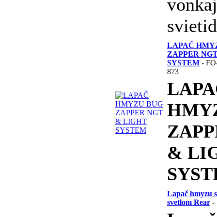
vonkaj
svietid
LAPAČ HMY
ZAPPER NGT
SYSTEM
- F
873
LAPA
HMY
ZAPP
& LI
SYS
Lapač hmyzu s
svetlom Rear
-