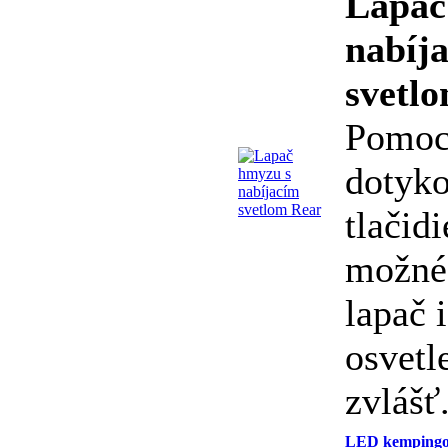
Lapač
nabíj
svetl
Pomoc
dotyk
tlačidi
možné
lapač i
osvetl
zvlášť
LED kempingov