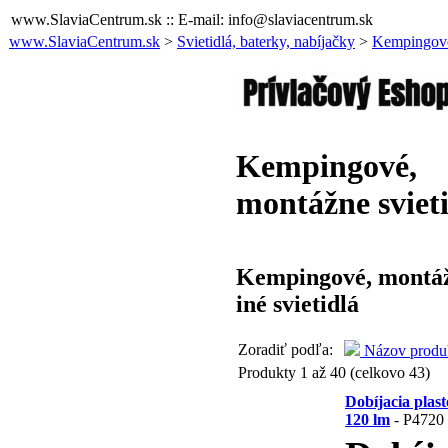
www.SlaviaCentrum.sk :: E-mail: info@slaviacentrum.sk
www.SlaviaCentrum.sk
>
Svietidlá, baterky, nabíjačky
>
Kempingové,
Kempingové,
montážne sviet
Kempingové, montá
iné svietidlá
Zoradiť podľa:
Názov produ
Produkty 1 až 40 (celkovo 43)
Dobíjacia plas
120 lm
- P4720