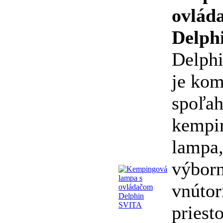
ovlád
Delph
Delph
je kom
spoľah
kempi
lampa,
výborn
vnúto
priest