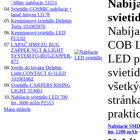
Nabíj
/ 60lm, nabíjacie 13151
04.
Svietidlo COSMIC nabíjacie +
svieti
lapač hmyzu 13178
05.
Kempingové svietidlo Delphin
Torix 101005976
Nabíja
06.
Kempingové svietidlo LED
FCL02
COB 
07.
LAPAČ HMYZU BUG
ZAPPER NGT & LIGHT
LED p
SYSTEM FO-BUGZAPPER-
873
08.
Svetlo do bivaku Delphin
svietid
Light CONTACT 6+1LED
101001062
všetký
09.
Svietidlo CARPERS RISING
LIGHT 553001
stránk
10.
Nabíjacie svietidlo LED 700
lm, 3600 mAh P2315
Mapa stránok
prakti
Nabíjacie SMD 
lm, 1200 mAh
-