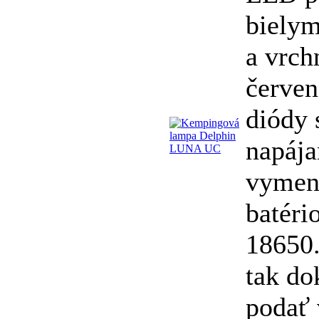
bielym
a vrch
červe
diódy 
napája
vymen
batéri
18650
tak do
podať