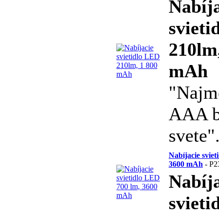
Nabíj
sviet
210lm,
mAh
"Najm
AAA b
svete"
Nabíjacie svie
3600 mAh
- P2
Nabíj
sviet