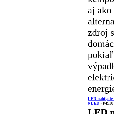
aj ako
altern
zdroj 
domácn
pokiaľ
výpad
elektr
energi
LED nabíjacie 
6 LED
- P4518
LED n