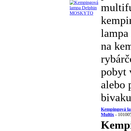
multif
kempi
lampa 
na ke
rybárč
pobyt 
alebo 
bivaku
Kempingová la
Multix
- 10100
Kemp