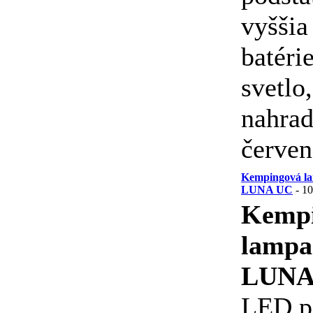
vyššia
batéri
svetlo,
nahrad
červen
Kempingová la
LUNA UC
- 1
Kemp
lampa
LUNA
LED p