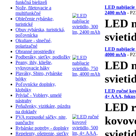
funkčná bielizeň
LED nabíjacie s
Nože, filetovacie a
2400 mAh
- P2
multifunkčné
Oblečenie rybárske,
LED n
turistické
Obuv rybárska, turistická,
svieti
poľovnícka
Okuliare - slnečné,
polarizačné
LED nabíjacie s
Obranné prostriedky
4000 mAh
- P2
Podberáky, sieťky, podložky
LED n
Peany, ihly, kliešte,
vylovovacie háky
Plaváky, Sbiro, rybárske
svieti
bójky
Poľovnícke doplnky,
klobúky
LED ručné kovo
Prívlač - Voblery, umelé
4× AAA, fokus
nástrahy
LED r
Peňaženky, vizitkáre, púzdra
na doklady
kovov
PVA rozpustké sáčky, nite,
pančuchy
Rybárske potreby - doplnky
svieti
Repelenty, ošetrenie, sieťky