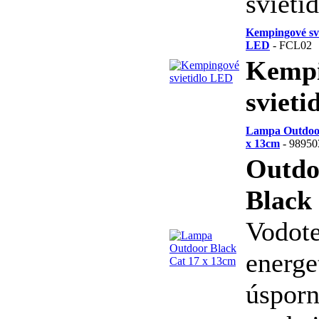
svietid
Kempingové svi
LED
- FCL02
Kempi
sviet
Lampa Outdoor
x 13cm
- 98950
Outdo
Black
Vodote
energe
úspor