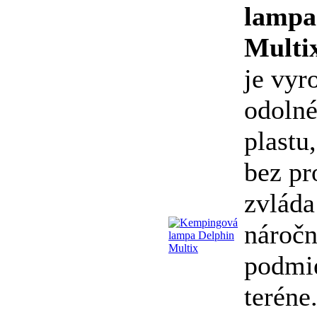
lampa
Multi
je vyr
odoln
plastu
bez p
zvláda
nároč
podmi
teréne