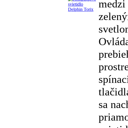
medzi 
zelen
svetlo
Ovlád
prebie
prostr
spínac
tlačidl
sa nac
priamo