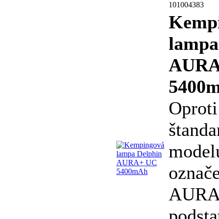
101004383
Kemp
lampa
AURA
5400
Oproti
štand
model
označe
AURA+
podsta