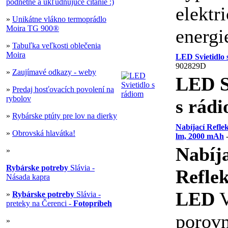
podnetné a ukľudňujúce čítanie :)
elektr
»
Unikátne vlákno termoprádlo
Moira TG 900®
energi
»
Tabuľka veľkosti oblečenia
Moira
LED Svietidlo 
902829D
»
Zaujímavé odkazy - weby
LED S
»
Predaj hosťovacích povolení na
rybolov
s rád
»
Rybárske ptúty pre lov na dierky
Nabíjací Refl
»
Obrovská hlavátka!
lm, 2000 mAh
-
Nabíj
»
Rybárske potreby
Slávia -
Refle
Násada kapra
LED
»
Rybárske potreby
Slávia -
preteky na Čerenci -
Fotopríbeh
porovn
»