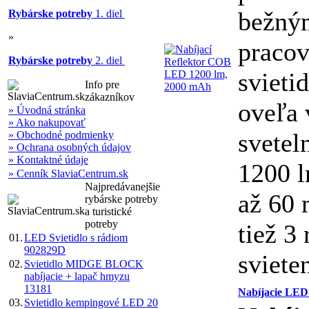
bežný
Rybárske potreby
1. diel
»
praco
Rybárske potreby
2. diel
svieti
Info pre
zákazníkov
oveľa 
» Úvodná stránka
» Ako nakupovať
svetel
» Obchodné podmienky
» Ochrana osobných údajov
» Kontaktné údaje
1200 l
» Cenník SlaviaCentrum.sk
Najpredávanejšie
až 60 
rybárske potreby
a turistické
potreby
tiež 3
01.
LED Svietidlo s rádiom
902829D
svieten
02.
Svietidlo MIDGE BLOCK
nabíjacie + lapač hmyzu
13181
Nabíjacie LED 
03.
Svietidlo kempingové LED 20