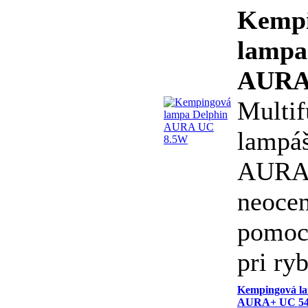
Kemp
lampa
AURA
Multi
lampá
AURA 
neoce
pomoc
pri ry
Kempingová la
AURA+ UC 5