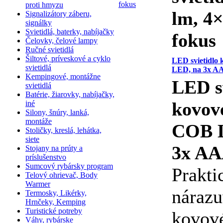
proti hmyzu
lm, 4
Signalizátory záberu,
signálky
Svietidlá, baterky, nabíjačky
fokus
Čelovky, čelové lampy
Ručné svietidlá
Šiltové, príveskové a cyklo
LED svietidlo
svietidlá
LED, na 3x AA
Kempingové, montážne
LED s
svietidlá
Batérie, žiarovky, nabíjačky,
kovov
iné
Silony, šnúry, lanká,
montáže
COB 
Stoličky, kreslá, lehátka,
siete
3x A
Stojany na prúty a
príslušenstvo
Sumcový rybársky program
Prakti
Telový ohrievač, Body
Warmer
náraz
Termosky, Likérky,
Hrnčeky, Kemping
Turistické potreby
kovov
Váhy, rybárske