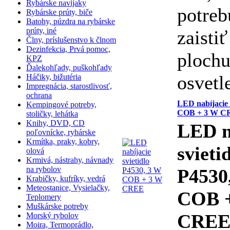
Rybárske navijaky
potreb
Rybárske prúty, biče
Batohy, púzdra na rybárske
prúty, iné
zaistiť
Člny, príslušenstvo k člnom
Dezinfekcia, Prvá pomoc,
ploch
KPZ
Ďalekohľady, puškohľady
osvetl
Háčiky, bižutéria
Impregnácia, starostlivosť,
ochrana
LED nabíjacie 
Kempingové potreby,
COB + 3 W C
stoličky, lehátka
Knihy, DVD, CD
LED n
poľovnícke, rybárske
Krmítka, praky, kobry,
svieti
olová
Krmivá, nástrahy, návnady
na rybolov
P4530
Krabičky, kufríky, vedrá
Meteostanice, Vysielačky,
COB 
Teplomery
Muškárske potreby
CRE
Morský rybolov
Moira, Termoprádlo,