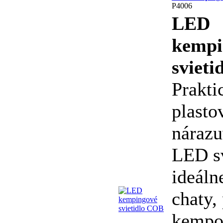
P4006
LED
kempi
sviet
Prakti
plasto
náraz
LED sv
ideáln
chaty, 
kempov