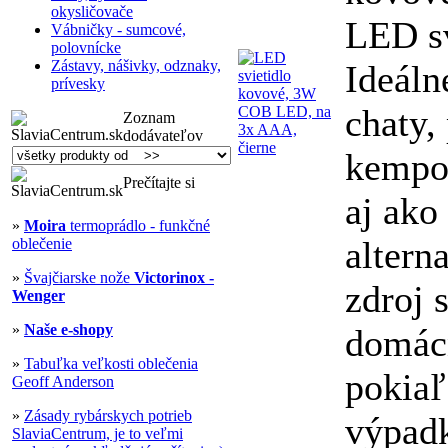
okysličovače
LED sv
Vábničky - sumcové,
polovnícke
Zástavy, nášivky, odznaky,
Ideáln
prívesky
chaty, 
Zoznam
dodávateľov
kempov
Prečítajte si
aj ako
»
Moira
termoprádlo - funkčné
altern
oblečenie
»
Švajčiarske nože
Victorinox -
zdroj 
Wenger
»
Naše e-shopy
domácn
»
Tabuľka veľkosti oblečenia
pokiaľ
Geoff Anderson
»
Zásady rybárskych potrieb
výpad
SlaviaCentrum, je to veľmi