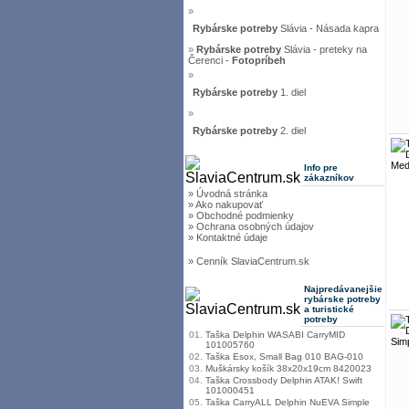
»
Rybárske potreby
Slávia - Násada kapra
»
Rybárske potreby
Slávia - preteky na
Čerenci -
Fotopríbeh
»
Rybárske potreby
1. diel
»
Rybárske potreby
2. diel
Info pre
zákazníkov
» Úvodná stránka
» Ako nakupovať
» Obchodné podmienky
» Ochrana osobných údajov
» Kontaktné údaje
» Cenník SlaviaCentrum.sk
Najpredávanejšie
rybárske potreby
a turistické
potreby
01.
Taška Delphin WASABI CarryMID
101005760
02.
Taška Esox, Small Bag 010 BAG-010
03.
Muškársky košík 38x20x19cm 8420023
04.
Taška Crossbody Delphin ATAK! Swift
101000451
05.
Taška CarryALL Delphin NuEVA Simple