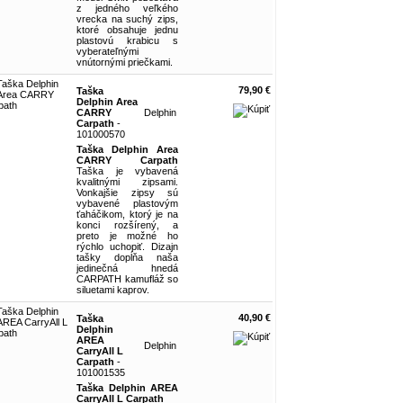
z jedného veľkého
vrecka na suchý zips,
ktoré obsahuje jednu
plastovú krabicu s
vyberateľnými
vnútornými priečkami.
79,90 €
Taška
Delphin Area
CARRY
Delphin
Carpath
-
101000570
Taška Delphin Area
CARRY Carpath
Taška je vybavená
kvalitnými zipsami.
Vonkajšie zipsy sú
vybavené plastovým
ťaháčikom, ktorý je na
konci rozšírený, a
preto je možné ho
rýchlo uchopiť. Dizajn
tašky dopĺňa naša
jedinečná hnedá
CARPATH kamufláž so
siluetami kaprov.
40,90 €
Taška
Delphin
AREA
Delphin
CarryAll L
Carpath
-
101001535
Taška Delphin AREA
CarryAll L Carpath