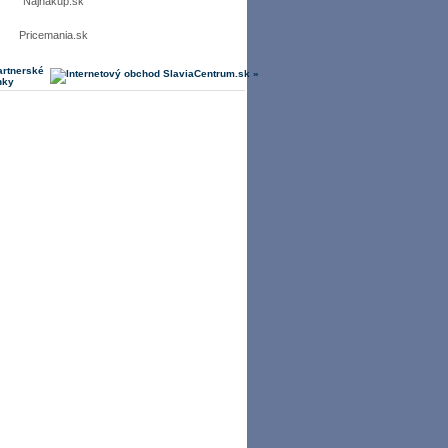
Najnakup.sk
Pricemania.sk
artnerské
nky