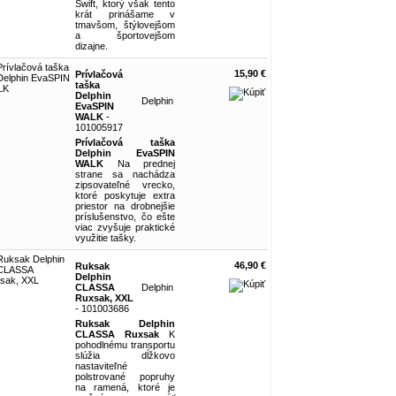
Swift, ktorý však tento
krát prinášame v
tmavšom, štýlovejšom
a športovejšom
dizajne.
15,90 €
Prívlačová
taška
Delphin
Delphin
EvaSPIN
WALK
-
101005917
Prívlačová taška
Delphin EvaSPIN
WALK
Na prednej
strane sa nachádza
zipsovateľné vrecko,
ktoré poskytuje extra
priestor na drobnejšie
príslušenstvo, čo ešte
viac zvyšuje praktické
využitie tašky.
46,90 €
Ruksak
Delphin
CLASSA
Delphin
Ruxsak, XXL
- 101003686
Ruksak Delphin
CLASSA Ruxsak
K
pohodlnému transportu
slúžia dĺžkovo
nastaviteľné
polstrované popruhy
na ramená, ktoré je