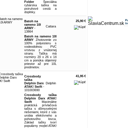
Folder
Špeciálna
rybárska taška na
pstruhové cestá a
doplnky.
P
25,90 €
Batoh na
li
rameno 10l
Cattara
ARMY
-
13864
Batoh na rameno 10l
ARMY
Zhotovenie zo
100% polyesteru s
vodeodolnou PVC
vrstvou z vnútornej
strany. Taška má
rozmery 20 x 26 x 14
cm a ponúka objemný
priestor až pre 10L
predmetov.
41,95 €
Crossbody
taška
Delphin Darx
Delphin
ATAK! Swift
-
101003690
Crossbody taška
Delphin Darx ATAK!
Swift
Maximálne
praktická prívlačová
taška s dômyselnými
riešeniami, ktoré z vás
urobia efektívneho a
pohotového lovca.
Základ tašky tvorí
populárny model ATAK!