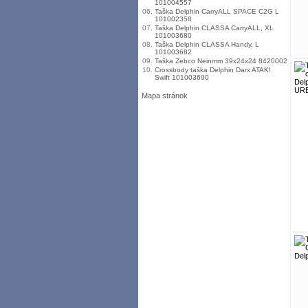
101004557
06.
Taška Delphin CarryALL SPACE C2G L
101002358
07.
Taška Delphin CLASSA CarryALL, XL
101003680
08.
Taška Delphin CLASSA Handy, L
101003682
09.
Taška Zebco Neinmm 39x24x24 8420002
10.
Crossbody taška Delphin Darx ATAK!
Swift 101003690
Mapa stránok