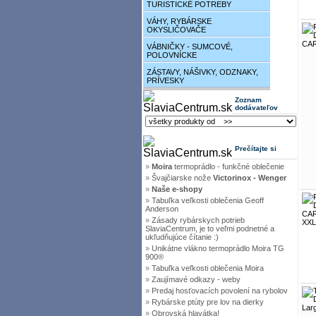
TURISTICKÉ POTREBY
VÁHY, RYBÁRSKE
OKYSLIČOVAČE
VÁBNIČKY - SUMCOVÉ,
POLOVNÍCKE
ZÁSTAVY, NÁŠIVKY, ODZNAKY,
PRÍVESKY
Zoznam
dodávateľov
Prečítajte si
»
Moira
termoprádlo - funkčné oblečenie
»
Švajčiarske nože
Victorinox - Wenger
»
Naše e-shopy
»
Tabuľka veľkosti oblečenia Geoff
Anderson
»
Zásady rybárskych potrieb
SlaviaCentrum, je to veľmi podnetné a
ukľudňujúce čítanie :)
»
Unikátne vlákno termoprádlo Moira TG
900®
»
Tabuľka veľkosti oblečenia Moira
»
Zaujímavé odkazy - weby
»
Predaj hosťovacích povolení na rybolov
»
Rybárske ptúty pre lov na dierky
»
Obrovská hlavátka!