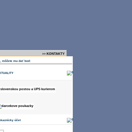
»»
KONTAKTY
, môžete mu dať bod:
KTUALITY
ákaznícky účet