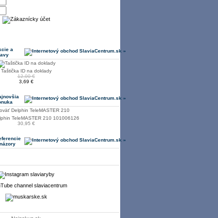
kcie a
ľavy
Taštička ID na doklady
12,00 €
3,69 €
ajnovšia
onuka
lphin TeleMASTER 210 101006126
30,95 €
eferencie
 názory