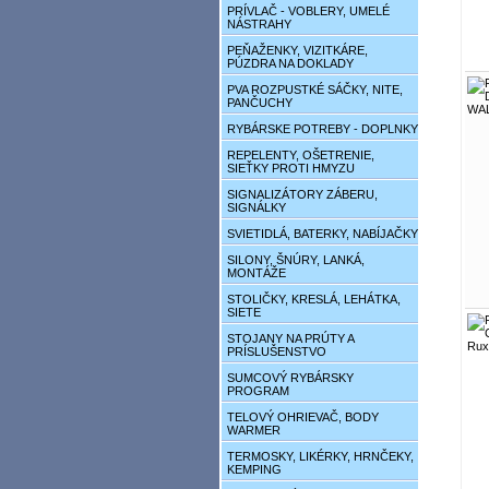
PRÍVLAČ - VOBLERY, UMELÉ
NÁSTRAHY
PEŇAŽENKY, VIZITKÁRE,
PÚZDRA NA DOKLADY
PVA ROZPUSTKÉ SÁČKY, NITE,
PANČUCHY
RYBÁRSKE POTREBY - DOPLNKY
REPELENTY, OŠETRENIE,
SIEŤKY PROTI HMYZU
SIGNALIZÁTORY ZÁBERU,
SIGNÁLKY
SVIETIDLÁ, BATERKY, NABÍJAČKY
SILONY, ŠNÚRY, LANKÁ,
MONTÁŽE
STOLIČKY, KRESLÁ, LEHÁTKA,
SIETE
STOJANY NA PRÚTY A
PRÍSLUŠENSTVO
SUMCOVÝ RYBÁRSKY
PROGRAM
TELOVÝ OHRIEVAČ, BODY
WARMER
TERMOSKY, LIKÉRKY, HRNČEKY,
KEMPING