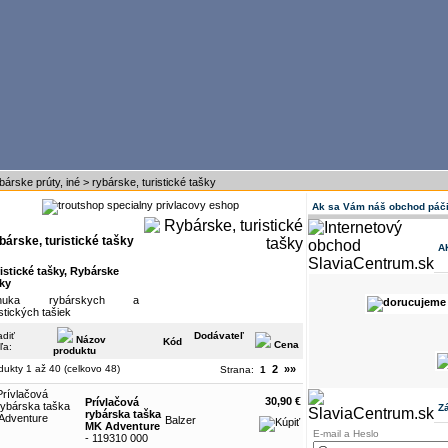
bárske prúty, iné
>
rybárske, turistické tašky
Ak sa Vám náš obchod páči
bárske, turistické tašky
A
istické tašky, Rybárske
ky
nuka rybárskych a
istických tašiek
adiť
Dodávateľ
Názov
Kód
Cena
ľa:
produktu
dukty 1 až 40 (celkovo 48)
2
»»
Strana:
1
30,90 €
Prívlačová
Z
rybárska taška
Balzer
MK Adventure
E-mail a Heslo
- 119310 000