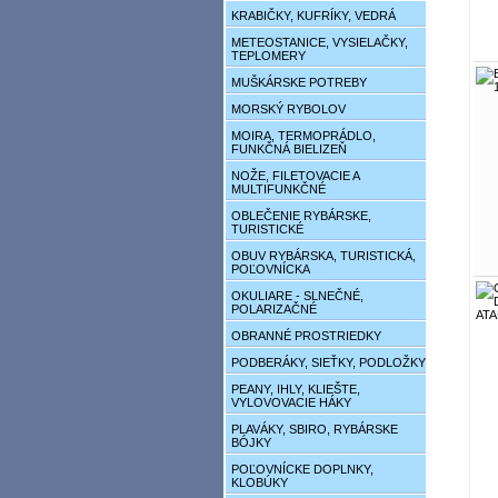
KRABIČKY, KUFRÍKY, VEDRÁ
METEOSTANICE, VYSIELAČKY,
TEPLOMERY
MUŠKÁRSKE POTREBY
MORSKÝ RYBOLOV
MOIRA, TERMOPRÁDLO,
FUNKČNÁ BIELIZEŇ
NOŽE, FILETOVACIE A
MULTIFUNKČNÉ
OBLEČENIE RYBÁRSKE,
TURISTICKÉ
OBUV RYBÁRSKA, TURISTICKÁ,
POĽOVNÍCKA
OKULIARE - SLNEČNÉ,
POLARIZAČNÉ
OBRANNÉ PROSTRIEDKY
PODBERÁKY, SIEŤKY, PODLOŽKY
PEANY, IHLY, KLIEŠTE,
VYLOVOVACIE HÁKY
PLAVÁKY, SBIRO, RYBÁRSKE
BÓJKY
POĽOVNÍCKE DOPLNKY,
KLOBÚKY