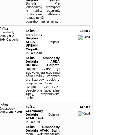
Simple
Pre
jednoduchý transport
je taška opatrená
praktickým, dĺžkovo
nastaviteľným
popruhom na rameno.
21,90 €
Taška
crossbody
Delphin
AREA
Delphin
URBAN
Carpath
-
101002388
Taška crossbody
Delphin AREA
URBAN Carpath
Delphin AREA je
špičkovo spracovanou
sériou tašiek určených
pre kaprový rybolov v
neopakovateľnom
dizajne CARPATH.
Bezchybné šitie, silné
zipsy, ergonomické
strihy.
44,90 €
Taška
Crossbody
Delphin
Delphin
ATAK! Swift
-
101000451
Taška Crossbody
Delphin ATAK! Swift
Model Swift pozostáva