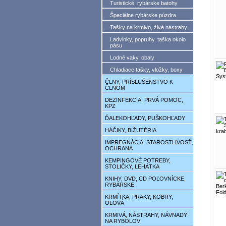
Turistické, rybárske batohy
Špeciálne rybárske púzdra
Tašky na krmivo, živé nástrahy
Ladvinky, popruhy, taška okolo
pásu
Lodné vaky, obaly
Chladiace tašky, vložky, boxy
ČLNY, PRÍSLUŠENSTVO K
ČLNOM
DEZINFEKCIA, PRVÁ POMOC,
KPZ
ĎALEKOHĽADY, PUŠKOHĽADY
HÁČIKY, BIŽUTÉRIA
IMPREGNÁCIA, STAROSTLIVOSŤ,
OCHRANA
KEMPINGOVÉ POTREBY,
STOLIČKY, LEHÁTKA
KNIHY, DVD, CD POĽOVNÍCKE,
RYBÁRSKE
KRMÍTKA, PRAKY, KOBRY,
OLOVÁ
KRMIVÁ, NÁSTRAHY, NÁVNADY
NA RYBOLOV