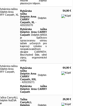
možné zopnúť
plastovým klipom.
54,90 €
Rybárska
taška
Delphin Area
Delphin
CARRY
Carpath, XL
-
420220270
Rybárska taška
Delphin Area CARRY
Carpath
Delphin AREA
je špičkovo
spracovanou sériou
tašiek určených pre
kaprový rybolov v
neopakovateľnom
dizajne CARPATH.
Bezchybné šitie, silné
zipsy, ergonomické
strihy.
64,90 €
Rybárska
taška
Delphin Area
Delphin
CARRY
Carpath, XXL
- 420220271
Rybárska taška
Delphin Area CARRY
Carpath
26,90 €
Taška
CarryALL
Delphin
Delphin