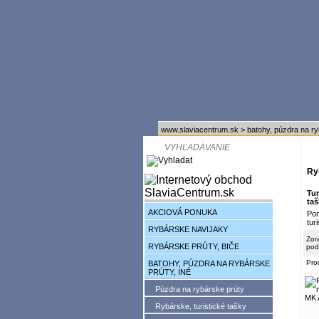
www.slaviacentrum.sk
>
batohy, púzdra na ry
Ry
Tur
taš
AKCIOVÁ PONUKA
Po
tur
RYBÁRSKE NAVIJAKY
Zor
RYBÁRSKE PRÚTY, BIČE
pod
Pro
BATOHY, PÚZDRA NA RYBÁRSKE
PRÚTY, INÉ
Púzdra na rybárske prúty
Rybárske, turistické tašky