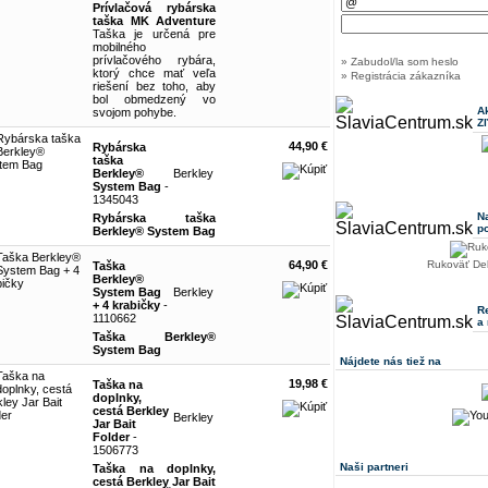
Prívlačová rybárska
taška MK Adventure
Taška je určená pre
mobilného
prívlačového rybára,
» Zabudol/la som heslo
ktorý chce mať veľa
» Registrácia zákazníka
riešení bez toho, aby
bol obmedzený vo
A
svojom pohybe.
Z
44,90 €
Rybárska
taška
Berkley®
Berkley
System Bag
-
1345043
N
Rybárska taška
p
Berkley® System Bag
64,90 €
Rukoväť De
Taška
Berkley®
System Bag
Berkley
+ 4 krabičky
-
R
1110662
a
Taška Berkley®
System Bag
Nájdete nás tiež na
19,98 €
Taška na
doplnky,
cestá Berkley
Berkley
Jar Bait
Folder
-
1506773
Naši partneri
Taška na doplnky,
cestá Berkley Jar Bait