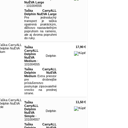
NuEVA Large
- 101004556
Taška CarryALL
Delphin NuEVA Large
Pre jednoduchý
transport je taška
opatrená praktickým,
dĺžkovo nastaviteľným
popruhom na rameno,
ale aj dvoma popruhmi
do ruky.
17,90 €
Taška
CarryALL
Delphin
Delphin
NuEVA
Medium
-
101004555
Taška CarryALL
Delphin NuEVA
Medium
Extra priestor
pre drobnejšie
príslušenstvo
poskytuje zipsovateľné
vrecko na prednej
strane.
11,50 €
Taška
CarryALL
Delphin
Delphin
NuEVA
Simple
-
101004557
Taška CarryALL
Delphin NuEVA